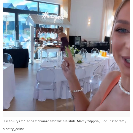
Julia Suryś z "Tańca z Gwiazdami" wzięła ślub. Mamy zdjęcia / Fot. Instagram /
siostry_adihd