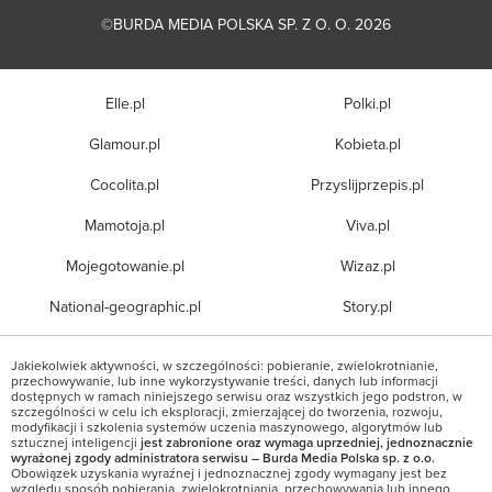
©BURDA MEDIA POLSKA SP. Z O. O. 2026
Elle.pl
Polki.pl
Glamour.pl
Kobieta.pl
Cocolita.pl
Przyslijprzepis.pl
Mamotoja.pl
Viva.pl
Mojegotowanie.pl
Wizaz.pl
National-geographic.pl
Story.pl
Jakiekolwiek aktywności, w szczególności: pobieranie, zwielokrotnianie,
przechowywanie, lub inne wykorzystywanie treści, danych lub informacji
dostępnych w ramach niniejszego serwisu oraz wszystkich jego podstron, w
szczególności w celu ich eksploracji, zmierzającej do tworzenia, rozwoju,
modyfikacji i szkolenia systemów uczenia maszynowego, algorytmów lub
sztucznej inteligencji
jest zabronione oraz wymaga uprzedniej, jednoznacznie
wyrażonej zgody administratora serwisu – Burda Media Polska sp. z o.o.
Obowiązek uzyskania wyraźnej i jednoznacznej zgody wymagany jest bez
względu sposób pobierania, zwielokrotniania, przechowywania lub innego