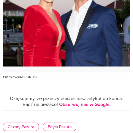
EastNews/REPORTER
Dziękujemy, że przeczytałaś/eś nasz artykuł do końca.
Bądź na bieżąco!
Obserwuj nas w Google
.
Cezary Pazura
Edyta Pazura