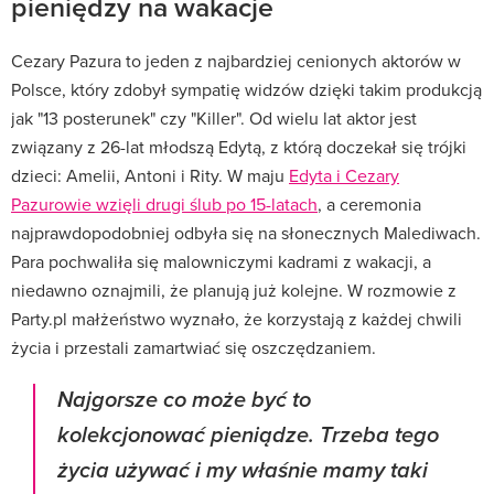
pieniędzy na wakacje
Cezary Pazura to jeden z najbardziej cenionych aktorów w
Polsce, który zdobył sympatię widzów dzięki takim produkcją
jak "13 posterunek" czy "Killer". Od wielu lat aktor jest
związany z 26-lat młodszą Edytą, z którą doczekał się trójki
dzieci: Amelii, Antoni i Rity. W maju
Edyta i Cezary
Pazurowie wzięli drugi ślub po 15-latach
, a ceremonia
najprawdopodobniej odbyła się na słonecznych Malediwach.
Para pochwaliła się malowniczymi kadrami z wakacji, a
niedawno oznajmili, że planują już kolejne. W rozmowie z
Party.pl małżeństwo wyznało, że korzystają z każdej chwili
życia i przestali zamartwiać się oszczędzaniem.
Najgorsze co może być to
kolekcjonować pieniądze. Trzeba tego
życia używać i my właśnie mamy taki