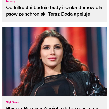
Newsy
Od kilku dni buduje budy i szuka domów dla
psów ze schronisk. Teraz Doda apeluje
Styl Gwiazd
Płaszcz Roksany Węgiel to hit sezonu zima-