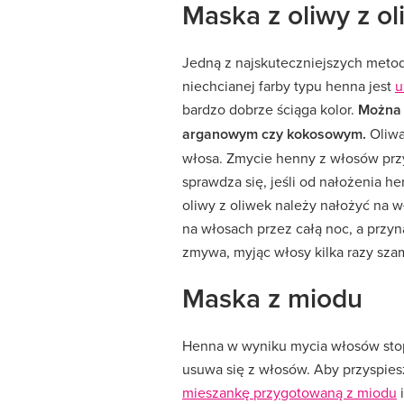
Maska z oliwy z o
Jedną z najskuteczniejszych meto
niechcianej farby typu henna jest
u
bardzo dobrze ściąga kolor.
Można 
arganowym czy kokosowym.
Oliwa
włosa. Zmycie henny z włosów prz
sprawdza się, jeśli od nałożenia h
oliwy z oliwek należy nałożyć na w
na włosach przez całą noc, a przyn
zmywa, myjąc włosy kilka razy sz
Maska z miodu
Henna w wyniku mycia włosów stopn
usuwa się z włosów. Aby przyspie
mieszankę przygotowaną z miodu
i