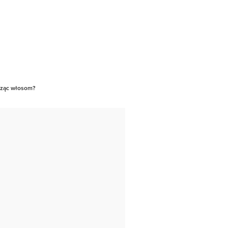
dząc włosom?