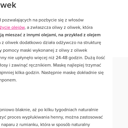
liwek
d pozwalających na pozbycie się z włosów
życie olejów
, a zwłaszcza oliwy z oliwek, która
ją mieszać z innymi olejami, na przykład z olejem
 z oliwek dodatkowo działa odżywczo na strukturę
y pomocy maski wykonanej z oliwy z oliwek
enny nie upłynęło więcej niż 24-48 godzin. Dużą ilość
łosy i zawinąć ręcznikiem. Maskę najlepiej trzymać
ajmniej kilka godzin. Następnie maskę dokładnie się
amponem.
iowo blaknie, aż po kilku tygodniach naturalnie
szyć proces wypłukiwania henny, można zastosować
 naparu z rumianku, która w sposób naturalny