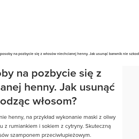
osoby na pozbycie się z włosów niechcianej henny. Jak usunąć barwnik nie szko
y na pozbycie się z
anej henny. Jak usunąć
zkodząc włosom?
anie henny, na przykład wykonanie maski z oliwy
u z rumiankiem i sokiem z cytryny. Skuteczną
łosów szamponem przeciwłupieżowym.