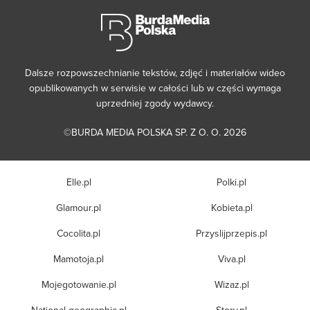
Dalsze rozpowszechnianie tekstów, zdjęć i materiałów wideo
opublikowanych w serwisie w całości lub w części wymaga
uprzedniej zgody wydawcy.
©BURDA MEDIA POLSKA SP. Z O. O. 2026
Elle.pl
Polki.pl
Glamour.pl
Kobieta.pl
Cocolita.pl
Przyslijprzepis.pl
Mamotoja.pl
Viva.pl
Mojegotowanie.pl
Wizaz.pl
National-geographic.pl
Story.pl