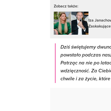
Zobacz także:
Iza Janacho
Zaskakujące
Dziś świętujemy dwunas
powstało podczas nasz
Patrząc na nie po lata
wdzięczność. Za Ciebi
chwile i za życie, któr