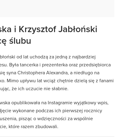
ka i Krzysztof Jabłoński
cę ślubu
błoński od lat uchodzą za jedną z najbardziej
su. Była tancerka i prezenterka oraz przedsiębiorca
 się syna Christophera Alexandra, a niedługo na
ko. Mimo upływu lat wciąż chętnie dzielą się z fanami
jąc, że ich uczucie nie słabnie.
howska opublikowała na Instagramie wyjątkowy wpis,
djęcie wykonane podczas ich pierwszej rocznicy
uszenia, pisząc o wdzięczności za wspólnie
ycie, które razem zbudowali.