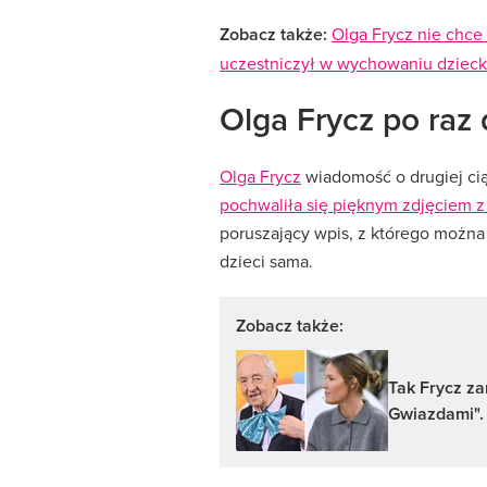
Zobacz także:
Olga Frycz nie chce l
uczestniczył w wychowaniu dzieck
Olga Frycz po raz
Olga Frycz
wiadomość o drugiej ci
pochwaliła się pięknym zdjęciem 
poruszający wpis, z którego moż
dzieci sama.
Zobacz także:
Tak Frycz z
Gwiazdami". 