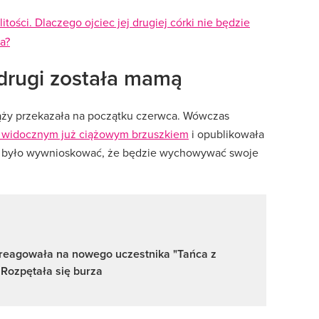
itości. Dlaczego ojciec jej drugiej córki nie będzie
a?
 drugi została mamą
ąży przekazała na początku czerwca. Wówczas
z widocznym już ciążowym brzuszkiem
i opublikowała
na było wywnioskować, że będzie wychowywać swoje
areagowała na nowego uczestnika "Tańca z
Rozpętała się burza