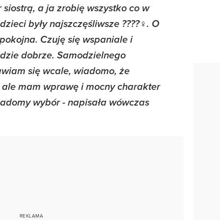
 siostrą, a ja zrobię wszystko co w
zieci były najszczęśliwsze ????‍♀️. O
spokojna. Czuję się wspaniale i
ędzie dobrze. Samodzielnego
awiam się wcale, wiadomo, że
, ale mam wprawę i mocny charakter
świadomy wybór - napisała wówczas