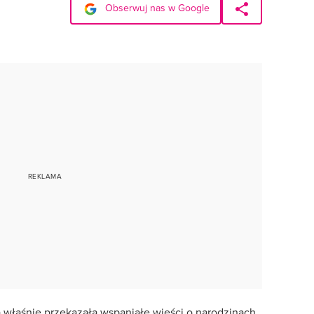
Obserwuj nas w Google
a właśnie przekazała wspaniałe wieści o narodzinach