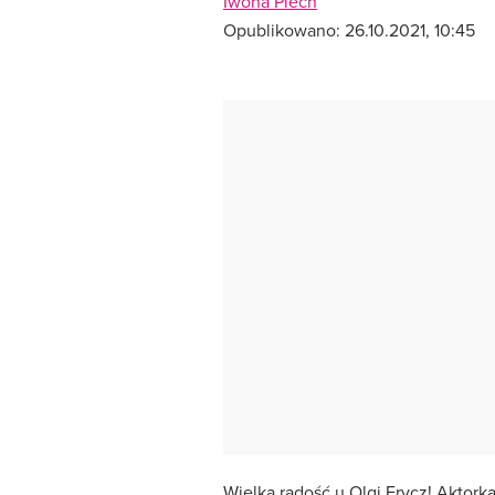
Iwona Piech
Opublikowano:
26.10.2021, 10:45
Wielka radość u Olgi Frycz! Aktork