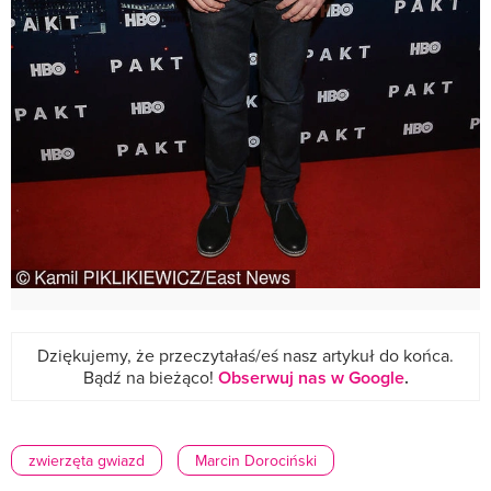
Dziękujemy, że przeczytałaś/eś nasz artykuł do końca.
Bądź na bieżąco!
Obserwuj nas w Google
.
zwierzęta gwiazd
Marcin Dorociński