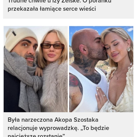
Trudne chwile u Izy Zeiske. O poranku
przekazała łamiące serce wieści
Była narzeczona Akopa Szostaka
relacjonuje wyprowadzkę. „To będzie
najcięższe rozstanie”