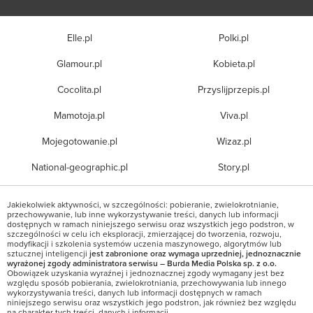
Elle.pl
Polki.pl
Glamour.pl
Kobieta.pl
Cocolita.pl
Przyslijprzepis.pl
Mamotoja.pl
Viva.pl
Mojegotowanie.pl
Wizaz.pl
National-geographic.pl
Story.pl
Jakiekolwiek aktywności, w szczególności: pobieranie, zwielokrotnianie,
przechowywanie, lub inne wykorzystywanie treści, danych lub informacji
dostępnych w ramach niniejszego serwisu oraz wszystkich jego podstron, w
szczególności w celu ich eksploracji, zmierzającej do tworzenia, rozwoju,
modyfikacji i szkolenia systemów uczenia maszynowego, algorytmów lub
sztucznej inteligencji
jest zabronione oraz wymaga uprzedniej, jednoznacznie
wyrażonej zgody administratora serwisu – Burda Media Polska sp. z o.o.
Obowiązek uzyskania wyraźnej i jednoznacznej zgody wymagany jest bez
względu sposób pobierania, zwielokrotniania, przechowywania lub innego
wykorzystywania treści, danych lub informacji dostępnych w ramach
niniejszego serwisu oraz wszystkich jego podstron, jak również bez względu
na charakter tych treści, danych i informacji.