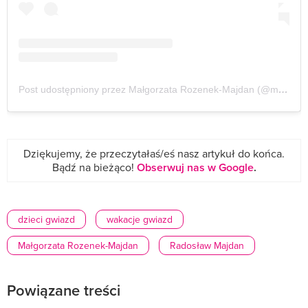
Post udostępniony przez Małgorzata Rozenek-Majdan (@m_rozenek)
Dziękujemy, że przeczytałaś/eś nasz artykuł do końca.
Bądź na bieżąco!
Obserwuj nas w Google
.
dzieci gwiazd
wakacje gwiazd
Małgorzata Rozenek-Majdan
Radosław Majdan
Powiązane treści