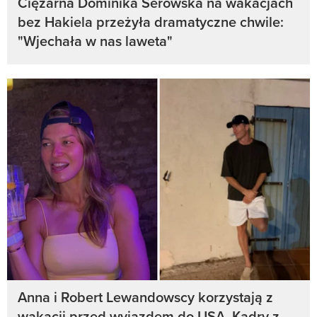
Ciężarna Dominika Serowska na wakacjach
bez Hakiela przeżyła dramatyczne chwile:
"Wjechała w nas laweta"
Anna i Robert Lewandowscy korzystają z
wakacji przed wyjazdem do USA. Kadry z