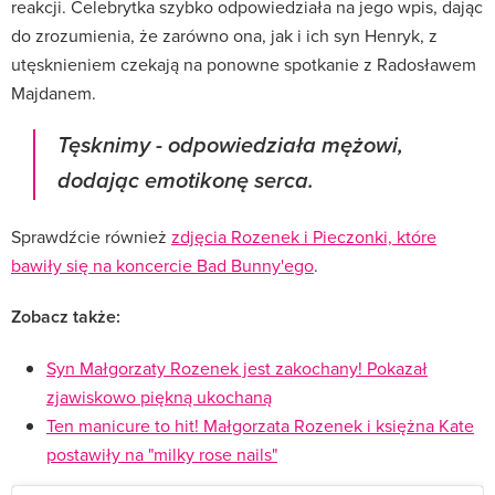
reakcji. Celebrytka szybko odpowiedziała na jego wpis, dając
do zrozumienia, że zarówno ona, jak i ich syn Henryk, z
utęsknieniem czekają na ponowne spotkanie z Radosławem
Majdanem.
Tęsknimy - odpowiedziała mężowi,
dodając emotikonę serca.
Sprawdźcie również
zdjęcia Rozenek i Pieczonki, które
bawiły się na koncercie Bad Bunny'ego
.
Zobacz także:
Syn Małgorzaty Rozenek jest zakochany! Pokazał
zjawiskowo piękną ukochaną
Ten manicure to hit! Małgorzata Rozenek i księżna Kate
postawiły na "milky rose nails"