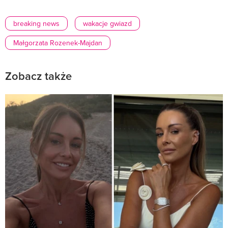
breaking news
wakacje gwiazd
Małgorzata Rozenek-Majdan
Zobacz także