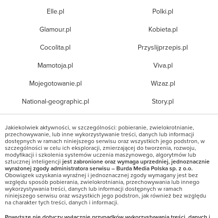
Elle.pl
Polki.pl
Glamour.pl
Kobieta.pl
Cocolita.pl
Przyslijprzepis.pl
Mamotoja.pl
Viva.pl
Mojegotowanie.pl
Wizaz.pl
National-geographic.pl
Story.pl
Jakiekolwiek aktywności, w szczególności: pobieranie, zwielokrotnianie,
przechowywanie, lub inne wykorzystywanie treści, danych lub informacji
dostępnych w ramach niniejszego serwisu oraz wszystkich jego podstron, w
szczególności w celu ich eksploracji, zmierzającej do tworzenia, rozwoju,
modyfikacji i szkolenia systemów uczenia maszynowego, algorytmów lub
sztucznej inteligencji
jest zabronione oraz wymaga uprzedniej, jednoznacznie
wyrażonej zgody administratora serwisu – Burda Media Polska sp. z o.o.
Obowiązek uzyskania wyraźnej i jednoznacznej zgody wymagany jest bez
względu sposób pobierania, zwielokrotniania, przechowywania lub innego
wykorzystywania treści, danych lub informacji dostępnych w ramach
niniejszego serwisu oraz wszystkich jego podstron, jak również bez względu
na charakter tych treści, danych i informacji.
Powyższe nie dotyczy wyłącznie przypadków wykorzystywania treści, danych i