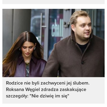
Rodzice nie byli zachwyceni jej ślubem.
Roksana Węgiel zdradza zaskakujące
szczegóły: "Nie dziwię im się"