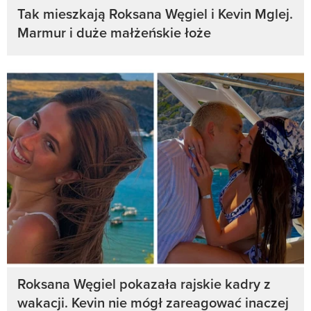
Tak mieszkają Roksana Węgiel i Kevin Mglej.
Marmur i duże małżeńskie łoże
Roksana Węgiel pokazała rajskie kadry z
wakacji. Kevin nie mógł zareagować inaczej