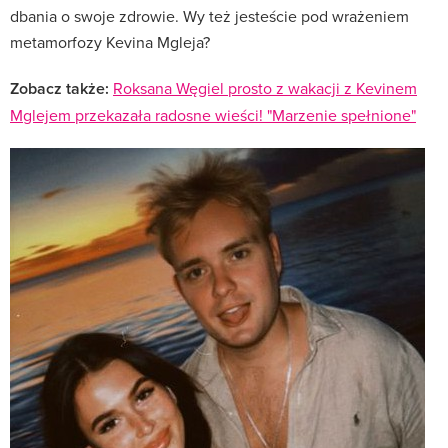
dbania o swoje zdrowie. Wy też jesteście pod wrażeniem
metamorfozy Kevina Mgleja?
Zobacz także:
Roksana Węgiel prosto z wakacji z Kevinem
Mglejem przekazała radosne wieści! "Marzenie spełnione"