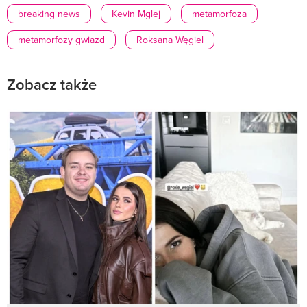
breaking news
Kevin Mglej
metamorfoza
metamorfozy gwiazd
Roksana Węgiel
Zobacz także