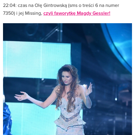
22:04: czas na Olę Gintrowską (sms o treści 6 na numer
7350) i jej Missing,
czyli faworytkę Magdy Gessler!