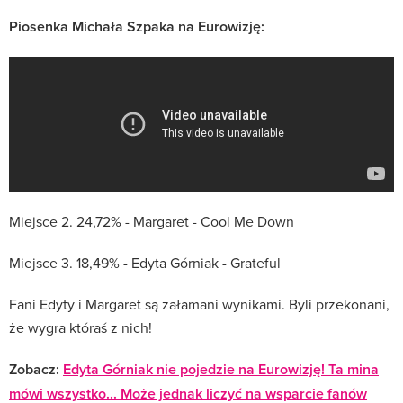
Piosenka Michała Szpaka na Eurowizję:
Miejsce 2. 24,72% - Margaret - Cool Me Down
Miejsce 3. 18,49% - Edyta Górniak - Grateful
Fani Edyty i Margaret są załamani wynikami. Byli przekonani,
że wygra któraś z nich!
Zobacz:
Edyta Górniak nie pojedzie na Eurowizję! Ta mina
mówi wszystko... Może jednak liczyć na wsparcie fanów