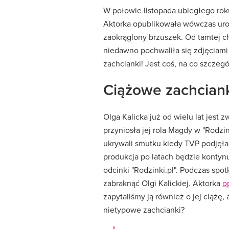
W połowie listopada ubiegłego roku 
Aktorka opublikowała wówczas urocz
zaokrąglony brzuszek. Od tamtej ch
niedawno pochwaliła się zdjęciami 
zachcianki! Jest coś, na co szczeg
Ciążowe zachcianki
Olga Kalicka już od wielu lat jest
przyniosła jej rola Magdy w "Rodzinc
ukrywali smutku kiedy TVP podjęła
produkcja po latach będzie kontyn
odcinki "Rodzinki.pl". Podczas spo
zabraknąć Olgi Kalickiej. Aktorka
o
zapytaliśmy ją również o jej ciążę,
nietypowe zachcianki?