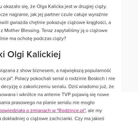
okazało się, że Olga Kalicka jest w drugiej ciąży.
e nagranie, jak jej partner czule całuje wyraźnie
wili gwiazda chętnie pokazuje ciążowe krągłości, a
z Mother Blessing. Teraz zapytaliśmy ją o ciążowe
ólnie ma ochotę podczas ciąży?
 Olgi Kalickiej
 związana z show biznesem, a największą popularność
e.pl". Polacy pokochali serial o rodzinie Boskich i nie
 decyzję o zakończeniu serialu. Dziś wiadomo już, że
uowana i wkrótce na antenie TVP pojawią się nowe
tkania prasowego na planie serialu nie mogło
powiedziała o zmianach w "Rodzince.pl"
, ale my
 a dokładniej o ciążowe zachcianki. Czy ma jakieś