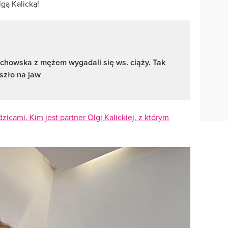
gą Kalicką!
chowska z mężem wygadali się ws. ciąży. Tak
szło na jaw
zicami. Kim jest partner Olgi Kalickiej, z którym