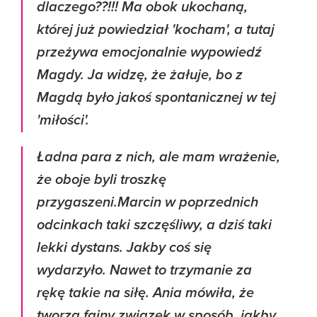
dlaczego??!!! Ma obok ukochaną,
której już powiedział 'kocham', a tutaj
przeżywa emocjonalnie wypowiedź
Magdy. Ja widzę, że żałuje, bo z
Magdą było jakoś spontanicznej w tej
'miłości'.
Ładna para z nich, ale mam wrażenie,
że oboje byli troszkę
przygaszeni.Marcin w poprzednich
odcinkach taki szczęśliwy, a dziś taki
lekki dystans. Jakby coś się
wydarzyło. Nawet to trzymanie za
rękę takie na siłę. Ania mówiła, że
tworzą fajny związek w sposób, jakby