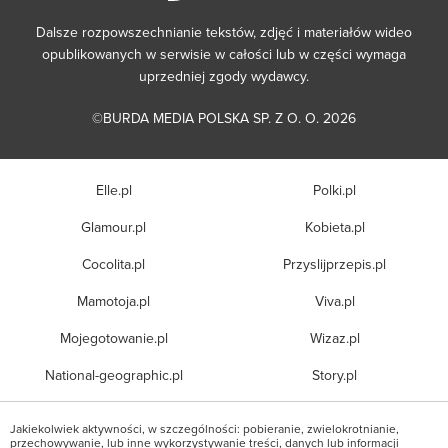
Dalsze rozpowszechnianie tekstów, zdjęć i materiałów wideo
opublikowanych w serwisie w całości lub w części wymaga
uprzedniej zgody wydawcy.
©BURDA MEDIA POLSKA SP. Z O. O. 2026
Elle.pl
Polki.pl
Glamour.pl
Kobieta.pl
Cocolita.pl
Przyslijprzepis.pl
Mamotoja.pl
Viva.pl
Mojegotowanie.pl
Wizaz.pl
National-geographic.pl
Story.pl
Jakiekolwiek aktywności, w szczególności: pobieranie, zwielokrotnianie,
przechowywanie, lub inne wykorzystywanie treści, danych lub informacji