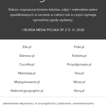
Dalsze rozpowszechnianie tekstów, zdjęć i materiałów wideo
opublikowanych w serwisie w całości lub w części wymaga
uprzedniej zgody wydawcy.
©BURDA MEDIA POLSKA SP. Z O. O. 2026
Elle.pl
Polki.pl
Glamour.pl
Kobieta.pl
Cocolita.pl
Przyslijprzepis.pl
Mamotoja.pl
Viva.pl
Mojegotowanie.pl
Wizaz.pl
National-geographic.pl
Story.pl
Jakiekolwiek aktywności, w szczególności: pobieranie, zwielokrotnianie,