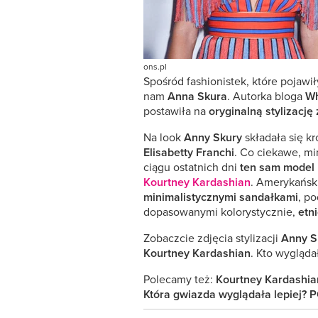
ons.pl
Spośród fashionistek, które pojawił
nam
Anna Skura
. Autorka bloga
Wh
postawiła na
oryginalną stylizację
Na look
Anny Skury
składała się kr
Elisabetty Franchi
. Co ciekawe, mi
ciągu ostatnich dni
ten sam model
Kourtney Kardashian
. Amerykańsk
minimalistycznymi sandałkami
, p
dopasowanymi kolorystycznie,
etn
Zobaczcie zdjęcia stylizacji
Anny S
Kourtney Kardashian
. Kto wygląda
Polecamy też:
Kourtney Kardashian
Która gwiazda wyglądała lepiej?