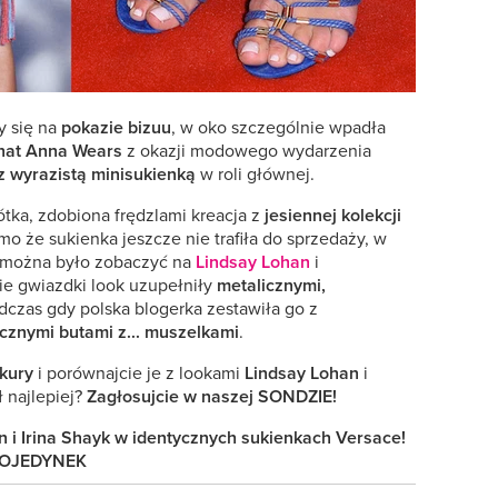
y się na
pokazie bizuu
, w oko szczególnie wpadła
at Anna Wears
z okazji modowego wydarzenia
 z wyrazistą minisukienką
w roli głównej.
ótka, zdobiona frędzlami kreacja z
jesiennej kolekcji
mo że sukienka jeszcze nie trafiła do sprzedaży, w
można było zobaczyć na
Lindsay Lohan
i
ie gwiazdki look uzupełniły
metalicznymi,
odczas gdy polska blogerka zestawiła go z
icznymi butami z... muszelkami
.
kury
i porównajcie je z lookami
Lindsay Lohan
i
ł najlepiej?
Zagłosujcie w naszej SONDZIE!
 i Irina Shayk w identycznych sukienkach Versace!
 POJEDYNEK