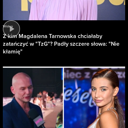
Wideo
Z kim Magdalena Tarnowska chciałaby
zatańczyć w "TzG"? Padły szczere słowa: "Nie
kłamię"