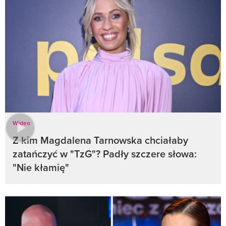
Wideo
Z kim Magdalena Tarnowska chciałaby
zatańczyć w "TzG"? Padły szczere słowa:
"Nie kłamię"