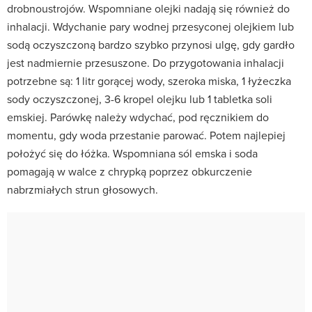
drobnoustrojów. Wspomniane olejki nadają się również do
inhalacji. Wdychanie pary wodnej przesyconej olejkiem lub
sodą oczyszczoną bardzo szybko przynosi ulgę, gdy gardło
jest nadmiernie przesuszone. Do przygotowania inhalacji
potrzebne są: 1 litr gorącej wody, szeroka miska, 1 łyżeczka
sody oczyszczonej, 3-6 kropel olejku lub 1 tabletka soli
emskiej. Parówkę należy wdychać, pod ręcznikiem do
momentu, gdy woda przestanie parować. Potem najlepiej
położyć się do łóżka. Wspomniana sól emska i soda
pomagają w walce z chrypką poprzez obkurczenie
nabrzmiałych strun głosowych.