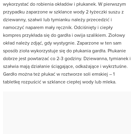
wykorzystać do robienia okładów i płukanek. W pierwszym
przypadku zaparzone w szklance wody 2 łyżeczki suszu z
dziewanny, szałwii lub tymianku należy przecedzić i
namoczyć naparem mały ręcznik. Odciśnięty i ciepły
kompres przykłada się do gardła i owija szalikiem. Ziołowy
okład należy zdjąć, gdy wystygnie. Zaparzone w ten sam
sposób zioła wykorzystuje się do płukania gardła. Płukanie
dobrze jest powtarzać co 2-3 godziny. Dziewanna, tymianek i
szałwia mają działanie ściągające, odkażające i wykrztuśne.
Gardło można też płukać w roztworze soli emskiej – 1
tabletkę rozpuścić w szklance ciepłej wody lub mleka.