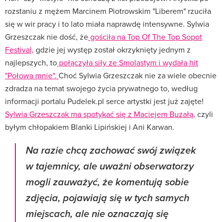
rozstaniu z mężem Marcinem Piotrowskim "Liberem" rzuciła
się w wir pracy i to lato miała naprawdę intensywne. Sylwia
Grzeszczak nie dość, że
gościła na Top Of The Top Sopot
Festival,
gdzie jej występ został okrzyknięty jednym z
najlepszych, to
połączyła siły ze Smolastym i wydała hit
"Połowa mnie".
Choć Sylwia Grzeszczak nie za wiele obecnie
zdradza na temat swojego życia prywatnego to, według
informacji portalu Pudelek.pl serce artystki jest już zajęte!
Sylwia Grzeszczak ma spotykać się z Maciejem Buzałą,
czyli
byłym chłopakiem Blanki Lipińskiej i Ani Karwan.
Na razie chcą zachować swój związek
w tajemnicy, ale uważni obserwatorzy
mogli zauważyć, że komentują sobie
zdjęcia, pojawiają się w tych samych
miejscach, ale nie oznaczają się