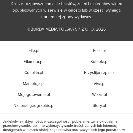
Dalsze rozpowszechnianie tekstów, zdjęć i materiałów wideo
opublikowanych w serwisie w całości lub w części wymaga
uprzedniej zgody wydawcy.
©BURDA MEDIA POLSKA SP. Z O. O. 2026
Elle.pl
Polki.pl
Glamour.pl
Kobieta.pl
Cocolita.pl
Przyslijprzepis.pl
Mamotoja.pl
Viva.pl
Mojegotowanie.pl
Wizaz.pl
National-geographic.pl
Story.pl
Jakiekolwiek aktywności, w szczególności: pobieranie, zwielokrotnianie,
przechowywanie, lub inne wykorzystywanie treści, danych lub informacji
dostępnych w ramach niniejszego serwisu oraz wszystkich jego podstron, w