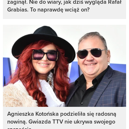
zaginął. Nie do wiary, jak dziś wygląda Rafał
Grabias. To naprawdę wciąż on?
Agnieszka Kotońska podzieliła się radosną
nowiną. Gwiazda TTV nie ukrywa swojego