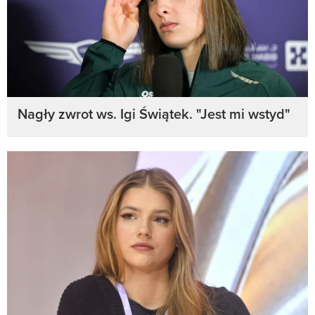
Nagły zwrot ws. Igi Świątek. "Jest mi wstyd"