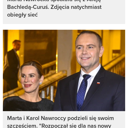
Bachledą-Curuś. Zdjęcia natychmiast
obiegły sieć
Marta i Karol Nawroccy podzieli się swoim
szczęściem. "Rozpoczął się dla nas nowy