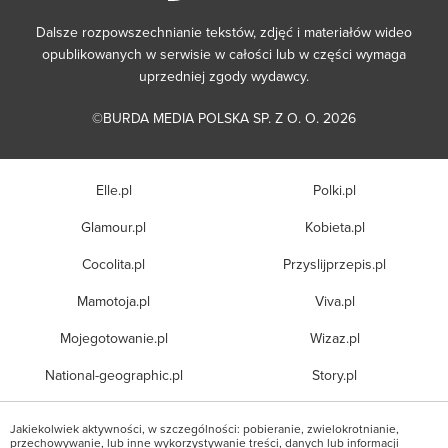
Dalsze rozpowszechnianie tekstów, zdjęć i materiałów wideo
opublikowanych w serwisie w całości lub w części wymaga
uprzedniej zgody wydawcy.
©BURDA MEDIA POLSKA SP. Z O. O. 2026
Elle.pl
Polki.pl
Glamour.pl
Kobieta.pl
Cocolita.pl
Przyslijprzepis.pl
Mamotoja.pl
Viva.pl
Mojegotowanie.pl
Wizaz.pl
National-geographic.pl
Story.pl
Jakiekolwiek aktywności, w szczególności: pobieranie, zwielokrotnianie,
przechowywanie, lub inne wykorzystywanie treści, danych lub informacji