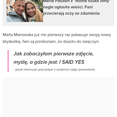
Marta Paszkin z "Rolnik szuka żony"
nagle ogłosiła wieści. Fani
przecierają oczy ze zdumienia
Marta Manowska już nie pierwszy raz pokazuje swoją nową
błyskotkę, fani są przekonani, że doszło do zaręczyn.
Jak zobaczyłam pierwsze zdjęcie,
myślę, a gdzie jest: I SAID YES
- pisali internuaci pod jedym z ostatnich zdjęć prezenterki.