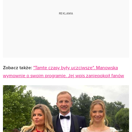
Zobacz także:
"Tamte czasy były uczciwsze". Manowska
wymownie o swoim programie. Jej wpis zaniepokoił fanów