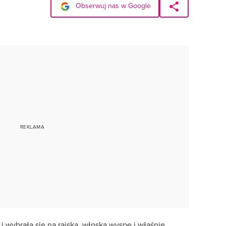
Obserwuj nas w Google
 i wybrała się na rajską, włoską wyspę i właśnie