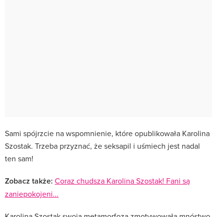
Sami spójrzcie na wspomnienie, które opublikowała Karolina
Szostak. Trzeba przyznać, że seksapil i uśmiech jest nadal
ten sam!
Zobacz także:
Coraz chudsza Karolina Szostak! Fani są
zaniepokojeni...
Karolina Szostak swoją metamorfozą zmotywowała mnóstwo