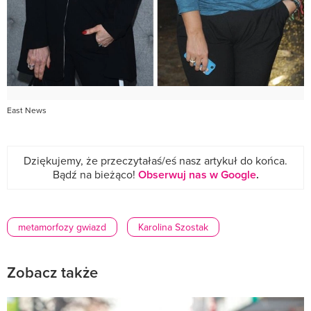
East News
Dziękujemy, że przeczytałaś/eś nasz artykuł do końca.
Bądź na bieżąco!
Obserwuj nas w Google
.
metamorfozy gwiazd
Karolina Szostak
Zobacz także