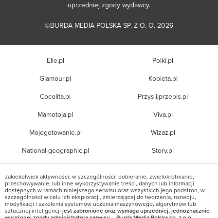
uprzedniej zgody wydawcy.
©BURDA MEDIA POLSKA SP. Z O. O. 2026
Elle.pl
Polki.pl
Glamour.pl
Kobieta.pl
Cocolita.pl
Przyslijprzepis.pl
Mamotoja.pl
Viva.pl
Mojegotowanie.pl
Wizaz.pl
National-geographic.pl
Story.pl
Jakiekolwiek aktywności, w szczególności: pobieranie, zwielokrotnianie,
przechowywanie, lub inne wykorzystywanie treści, danych lub informacji
dostępnych w ramach niniejszego serwisu oraz wszystkich jego podstron, w
szczególności w celu ich eksploracji, zmierzającej do tworzenia, rozwoju,
modyfikacji i szkolenia systemów uczenia maszynowego, algorytmów lub
sztucznej inteligencji
jest zabronione oraz wymaga uprzedniej, jednoznacznie
wyrażonej zgody administratora serwisu – Burda Media Polska sp. z o.o.