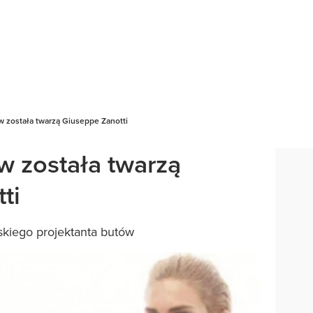
w została twarzą Giuseppe Zanotti
w została twarzą
ti
skiego projektanta butów