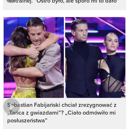
teatralnej. "Ostro było, ale sporo mi to dało"
Sebastian Fabijański chciał zrezygnować z
„Tańca z gwiazdami”? „Ciało odmówiło mi
posłuszeństwa”