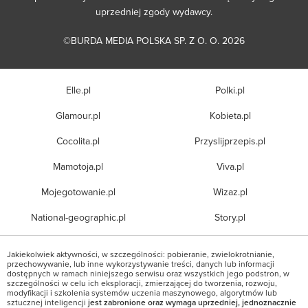
uprzedniej zgody wydawcy.
©BURDA MEDIA POLSKA SP. Z O. O. 2026
Elle.pl
Polki.pl
Glamour.pl
Kobieta.pl
Cocolita.pl
Przyslijprzepis.pl
Mamotoja.pl
Viva.pl
Mojegotowanie.pl
Wizaz.pl
National-geographic.pl
Story.pl
Jakiekolwiek aktywności, w szczególności: pobieranie, zwielokrotnianie,
przechowywanie, lub inne wykorzystywanie treści, danych lub informacji
dostępnych w ramach niniejszego serwisu oraz wszystkich jego podstron, w
szczególności w celu ich eksploracji, zmierzającej do tworzenia, rozwoju,
modyfikacji i szkolenia systemów uczenia maszynowego, algorytmów lub
sztucznej inteligencji
jest zabronione oraz wymaga uprzedniej, jednoznacznie