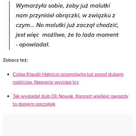
Wymarzyła sobie, żeby już malutki
nam przyniósł obrączki, w związku z
czym... No malutki już zaczął chodzić,
jest więc możliwe, że to lada moment
- opowiadał.
Zobacz też:
Córka Klaudii Halejcio przemówiła tuż przed ślubem
rodziców. Nagranie wyciska łzy
Tak wyglądał ślub Oli Nowak. Koncert wielkiej gwiazdy
to dopiero początek