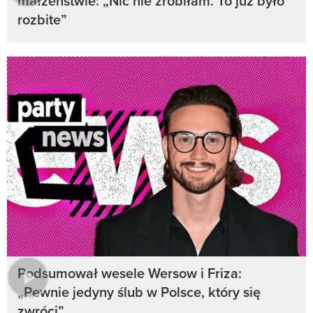
małżeństwie: „Nic nie zrobiłam. To już było
rozbite”
Podsumował wesele Wersow i Friza:
„Pewnie jedyny ślub w Polsce, który się
zwróci”