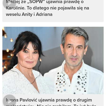
Maciej ze „ŚOPW” ujawnia prawdę o
Karolinie. To dlatego nie pojawiła się na
weselu Anity i Adriana
Iwona Pavlović ujawnia prawdę o drugim