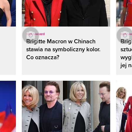
Styl Gwiazd
Styl G
Brigitte Macron w Chinach
Brig
stawia na symboliczny kolor.
sztu
Co oznacza?
wygl
jej 