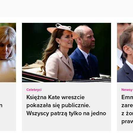
Celebryci
Newsy
Księżna Kate wreszcie
Emm
n
pokazała się publicznie.
zar
Wszyscy patrzą tylko na jedno
z żo
pra