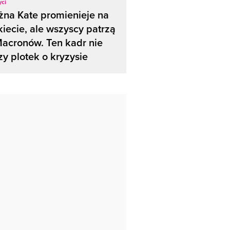
yci
żna Kate promienieje na
iecie, ale wszyscy patrzą
acronów. Ten kadr nie
zy plotek o kryzysie