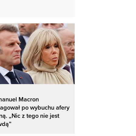
anuel Macron
eagował po wybuchu afery
ną. „Nic z tego nie jest
wdą”