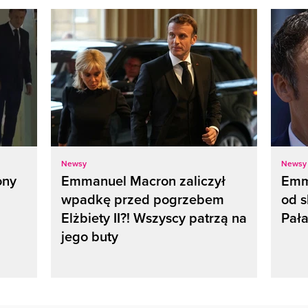
Newsy
Newsy
ony
Emmanuel Macron zaliczył
Emma
wpadkę przed pogrzebem
od s
Elżbiety II?! Wszyscy patrzą na
Pała
jego buty