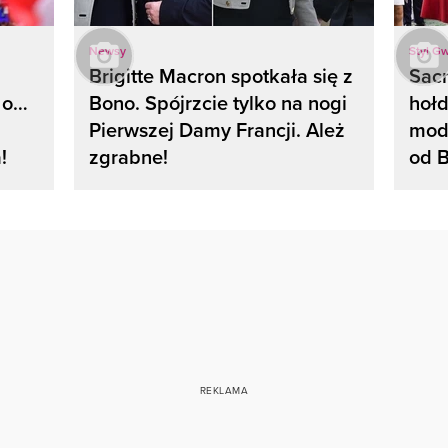
Newsy
Styl G
Brigitte Macron spotkała się z
Sacr
 o…
Bono. Spójrzcie tylko na nogi
hołd
Pierwszej Damy Francji. Ależ
mody
!
zgrabne!
od B