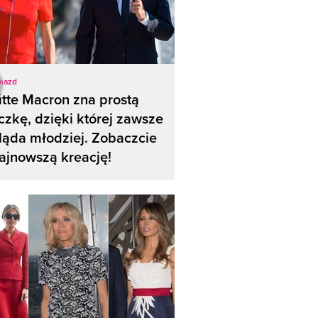
wiazd
itte Macron zna prostą
czkę, dzięki której zawsze
ąda młodziej. Zobaczcie
najnowszą kreację!