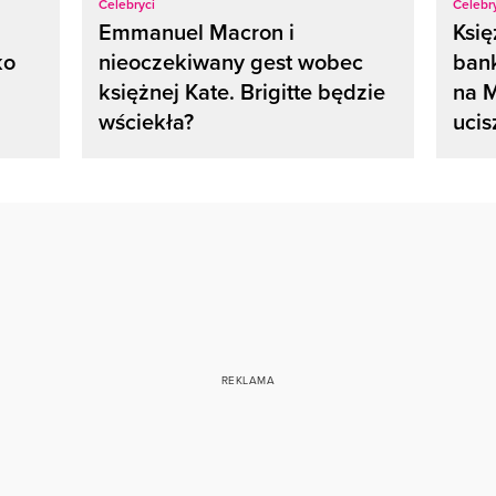
Celebryci
Celebr
Emmanuel Macron i
Księ
ko
nieoczekiwany gest wobec
bank
księżnej Kate. Brigitte będzie
na M
wściekła?
ucis