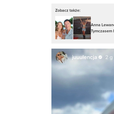
Zobacz także:
Anna Lewand
Tymczasem R