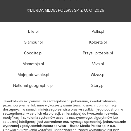
©BURDA MEDIA POLSKA SP. Z O. O. 2026
Elle.pl
Polki.pl
Glamour.pl
Kobieta.pl
Cocolita.pl
Przyslijprzepis.pl
Mamotoja.pl
Viva.pl
Mojegotowanie.pl
Wizaz.pl
National-geographic.pl
Story.pl
Jakiekolwiek aktywności, w szczególności: pobieranie, zwielokrotnianie,
przechowywanie, lub inne wykorzystywanie treści, danych lub informacji
dostępnych w ramach niniejszego serwisu oraz wszystkich jego podstron, w
szczególności w celu ich eksploracji, zmierzającej do tworzenia, rozwoju,
modyfikacji i szkolenia systemów uczenia maszynowego, algorytmów lub
sztucznej inteligencji
jest zabronione oraz wymaga uprzedniej, jednoznacznie
wyrażonej zgody administratora serwisu – Burda Media Polska sp. z o.o.
Obowiązek uzyskania wyraźnej i jednoznacznej zgody wymagany jest bez