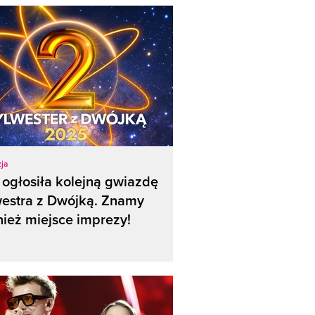
ja
ogłosiła kolejną gwiazdę
westra z Dwójką. Znamy
ież miejsce imprezy!