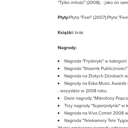
"Tylko miłość" (2008); - jako on sam
Płyty:
Płyta "Feel" (2007);Płyta "Feel
Książki:
brak
Nagrody:
Nagroda "Fryderyki" w kategorii
Nagroda "Słownik Publiczności" 
Nagroda na Złotych Dziobach w 
Nagrody na Eska Music Awards w
- wszystkie w 2008 roku;
Dwie nagrody "Mikrofony Popcor
Trzy nagrody "Superjedynki" w k
Nagroda na Viva Comet 2008 w k
Nagroda "Telekamery Tele Tygod
Wyżej omówione nagrody odnoszą si