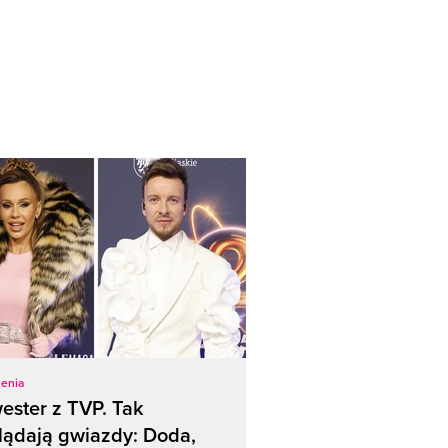
enia
ester z TVP. Tak
lądają gwiazdy: Doda,