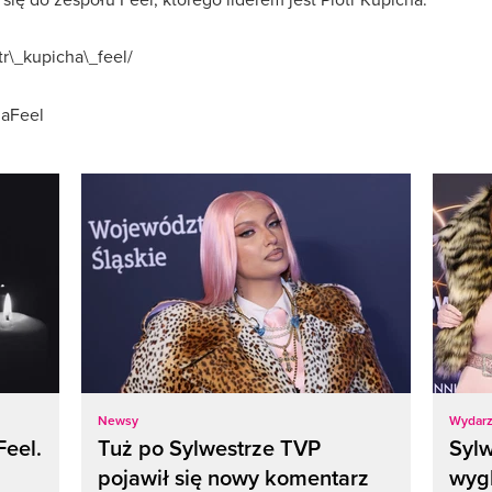
r\_kupicha\_feel/
haFeel
Newsy
Wydarz
Feel.
Tuż po Sylwestrze TVP
Sylw
pojawił się nowy komentarz
wyg