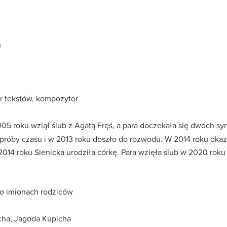
u
or tekstów, kompozytor
005 roku wziął ślub z Agatą Fręś, a para doczekała się dwóch s
próby czasu i w 2013 roku doszło do rozwodu. W 2014 roku okaza
 2014 roku Sienicka urodziła córkę. Para wzięła ślub w 2020 rok
o imionach rodziców
ha, Jagoda Kupicha