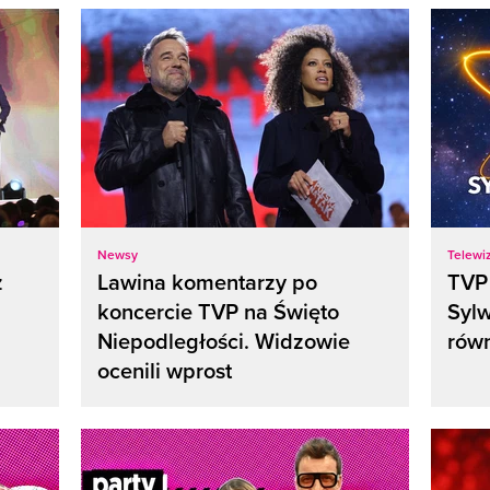
Newsy
Telewiz
z
Lawina komentarzy po
TVP 
koncercie TVP na Święto
Syl
Niepodległości. Widzowie
równ
ocenili wprost