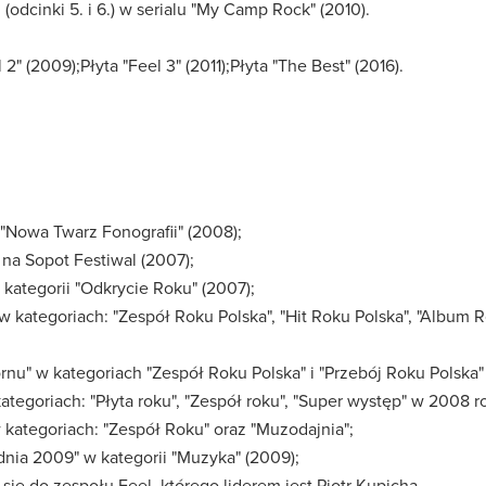
 (odcinki 5. i 6.) w serialu "My Camp Rock" (2010).
 2" (2009);Płyta "Feel 3" (2011);Płyta "The Best" (2016).
 "Nowa Twarz Fonografii" (2008);
na Sopot Festiwal (2007);
kategorii "Odkrycie Roku" (2007);
 kategoriach: "Zespół Roku Polska", "Hit Roku Polska", "Album R
nu" w kategoriach "Zespół Roku Polska" i "Przebój Roku Polska"
ategoriach: "Płyta roku", "Zespół roku", "Super występ" w 2008 r
ategoriach: "Zespół Roku" oraz "Muzodajnia";
nia 2009" w kategorii "Muzyka" (2009);
ę do zespołu Feel, którego liderem jest Piotr Kupicha.