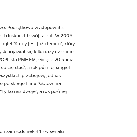
tarze. Początkowo występował z
j i doskonalił swój talent. W 2005
ngiel "A gdy jest już ciemno", który
sk pojawiał się kilka razy dziennie
 POPLista RMF FM, Gorąca 20 Radia
cię stać", a rok później singiel
wszystkich przebojów, jednak
do polskiego filmu "Gotowi na
Tylko nas dwoje", a rok później
 on sam (odcinek 44.) w serialu