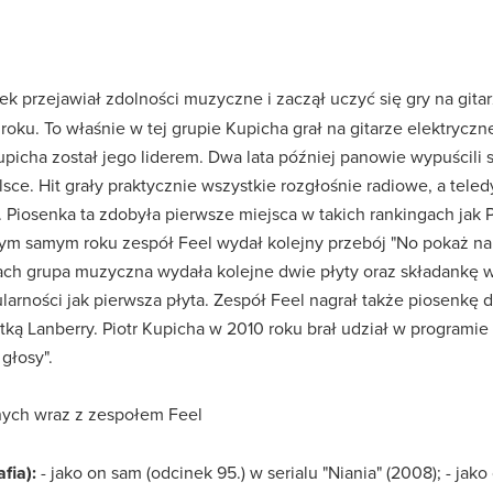
tek przejawiał zdolności muzyczne i zaczął uczyć się gry na gi
ku. To właśnie w tej grupie Kupicha grał na gitarze elektryczne
upicha został jego liderem. Dwa lata później panowie wypuścili si
ce. Hit grały praktycznie wszystkie rozgłośnie radiowe, a teledy
. Piosenka ta zdobyła pierwsze miejsca w takich rankingach jak
 samym roku zespół Feel wydał kolejny przebój "No pokaż na co 
atach grupa muzyczna wydała kolejne dwie płyty oraz składankę 
ularności jak pierwsza płyta. Zespół Feel nagrał także piosenkę 
ką Lanberry. Piotr Kupicha w 2010 roku brał udział w programie "
 głosy".
ych wraz z zespołem Feel
fia):
- jako on sam (odcinek 95.) w serialu "Niania" (2008); - jako