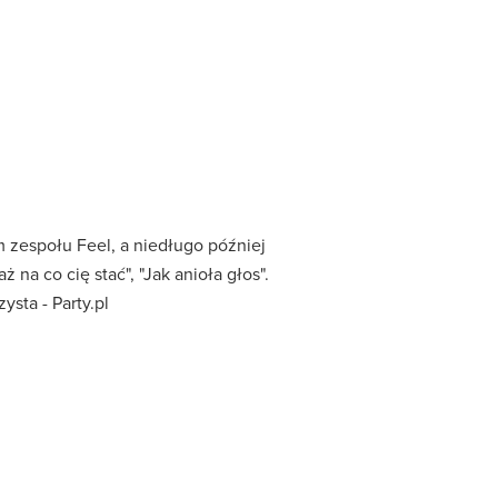
em zespołu Feel, a niedługo później
 na co cię stać", "Jak anioła głos".
sta - Party.pl