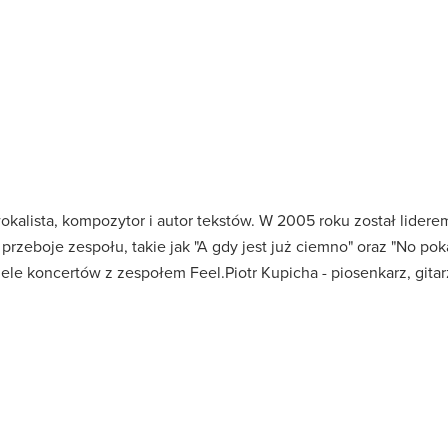
 wokalista, kompozytor i autor tekstów. W 2005 roku został lider
rzeboje zespołu, takie jak "A gdy jest już ciemno" oraz "No pokaż
le koncertów z zespołem Feel.Piotr Kupicha - piosenkarz, gitarzy