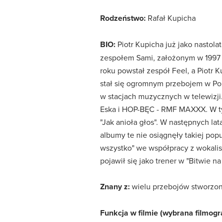
Rodzeństwo:
Rafał Kupicha
BIO:
Piotr Kupicha już jako nastola
zespołem Sami, założonym w 1997 ro
roku powstał zespół Feel, a Piotr K
stał się ogromnym przebojem w Pols
w stacjach muzycznych w telewizji
Eska i HOP-BĘC - RMF MAXXX. W tym
"Jak anioła głos". W następnych l
albumy te nie osiągnęły takiej pop
wszystko" we współpracy z wokalist
pojawił się jako trener w "Bitwie na
Znany z:
wielu przebojów stworzon
Funkcja w filmie (wybrana filmogra