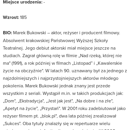
Miejsce urodzenia:
-
Wzrost:
185
BIO:
Marek Bukowski – aktor, reżyser i producent filmowy.
Absolwent krakowskiej Państwowej Wyższej Szkoły
Teatralnej. Jego debiut aktorski miał miejsce jeszcze na
studiach. Zagrał główną rolę w filmie „Nad rzeką, której nie
ma" (1991), a rok później w filmach „Listopad” i „Kawalerskie
życie na obczyźnie". W latach 90. uznawany był za jednego z
najzdolniejszych i najprzystojniejszych aktorów młodego
pokolenia. Marek Bukowski jednak znany jest przede
wszystkim z seriali. Wystąpił m.in. w takich produkcjach jak:
„Dom", „Ekstradycja", „Jest jak jest", „Na dobre i na złe",
„Apetyt na życie", „Przystań". W 2001 roku zadebiutował jako
reżyser filmem pt. „blok.pl", dwa lata później zrealizował
„Sukces". Oba tytuły znalazły się w repertuarze wielu