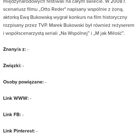
międzynarodowych festiwali na całym świecie. W 2008 r.
scenariusz filmu „Otto Reder" napisany wspólnie z żoną,
aktorką Ewą Bukowską wygrał konkurs na film historyczny
rozpisany przez TVP. Marek Bukowski był również reżyserem
i współscenarzystą seriali „Na Wspólnej” i „M jak Miłość”.
Znany/a z:
-
Związki:
-
Osoby powiązane:
-
Link WWW:
-
Link FB:
-
Link Pinterest:
-