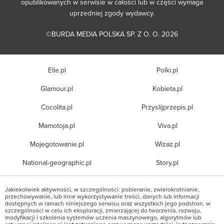
opublikowanych w serwisie w całości lub w części wymaga
uprzedniej zgody wydawcy.
©BURDA MEDIA POLSKA SP. Z O. O. 2026
Elle.pl
Polki.pl
Glamour.pl
Kobieta.pl
Cocolita.pl
Przyslijprzepis.pl
Mamotoja.pl
Viva.pl
Mojegotowanie.pl
Wizaz.pl
National-geographic.pl
Story.pl
Jakiekolwiek aktywności, w szczególności: pobieranie, zwielokrotnianie,
przechowywanie, lub inne wykorzystywanie treści, danych lub informacji
dostępnych w ramach niniejszego serwisu oraz wszystkich jego podstron, w
szczególności w celu ich eksploracji, zmierzającej do tworzenia, rozwoju,
modyfikacji i szkolenia systemów uczenia maszynowego, algorytmów lub