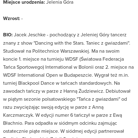
Miejsce urodzenia:
Jelenia Góra
Wzrost:
-
BIO:
Jacek Jeschke - pochodzący z Jeleniej Góry tancerz
znany z show "Dancing with the Stars. Taniec z gwiazdami".
Studiował na Politechnice Warszawskiej. Ma na swoim
koncie 1. miejsce na turnieju WDSF (Światowa Federacja
Tańca Sportowego) International w Bolonii oraz 2. miejsce na
WDSF International Open w Budapeszcie. Wygrał też m.in.
turniej Blackpool Dance w tańcach standardowych. Na
zawodach tańczy w parze z Hanną Żudziewicz. Debiutował
w piątym sezonie polsatowskiego "Tańca z gwiazdami" od
razu zwyciężając swoją edycję w parze z Anną
Karczmarczyk. W edycji numer 6 tańczył w parze z Ewą
Błachnio. Para odpadła w siódmym odcinku zajmując
ostatecznie piąte miejsce. W siódmej edycji partnerował