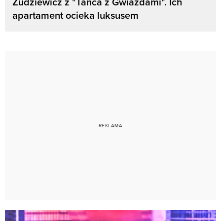
Żudziewicz z "Tańca z Gwiazdami". Ich
apartament ocieka luksusem