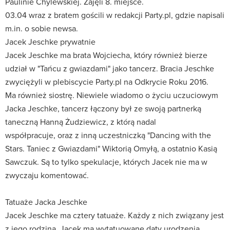
Paulinie Chylewskiej. Zajęli 8. miejsce.
03.04 wraz z bratem gościli w redakcji Party.pl, gdzie napisali
m.in. o sobie newsa.
Jacek Jeschke prywatnie
Jacek Jeschke ma brata Wojciecha, który również bierze
udział w "Tańcu z gwiazdami" jako tancerz. Bracia Jeschke
zwyciężyli w plebiscycie Party.pl na Odkrycie Roku 2016.
Ma również siostrę. Niewiele wiadomo o życiu uczuciowym
Jacka Jeschke, tancerz łączony był ze swoją partnerką
taneczną Hanną Żudziewicz, z którą nadal
współpracuje, oraz z inną uczestniczką "Dancing with the
Stars. Taniec z Gwiazdami" Wiktorią Omyłą, a ostatnio Kasią
Sawczuk. Są to tylko spekulacje, których Jacek nie ma w
zwyczaju komentować.
Tatuaże Jacka Jeschke
Jacek Jeschke ma cztery tatuaże. Każdy z nich związany jest
z jego rodziną. Jacek ma wytatuowane daty urodzenia