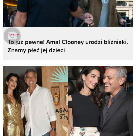
Newsy
To już pewne! Amal Clooney urodzi bliźniaki.
Znamy płeć jej dzieci