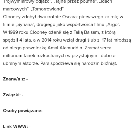
Trójwymiarowy odjazd”, „Tajne przez poufne”, „Idach
marcowych”, „Tomorrowland”.
Clooney zdobył dwukrotnie Oscara: pierwszego za rolę w
filmie „Syriana”, drugiego jako współtwórca filmu „Argo”.
W 1989 roku Clooney ożenił się z Talią Balsam, z którą
spędził 4 lata, a w 2014 roku wziął drugi ślub z 17 lat młodszą
od niego prawniczką Amal Alamuddin. Złamał serca
milionom fanek rozkochanych w przystojnym i dobrze
ubranym aktorze. Para spodziewa się narodzin bliźniąt.
Znany/a z:
-
Związki:
-
Osoby powiązane:
-
Link WWW:
-