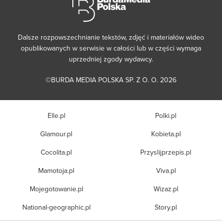
Dalsze rozpowszechnianie tekstów, zdjęć i materiałów wideo
opublikowanych w serwisie w całości lub w części wymaga
uprzedniej zgody wydawcy.
©BURDA MEDIA POLSKA SP. Z O. O. 2026
Elle.pl
Polki.pl
Glamour.pl
Kobieta.pl
Cocolita.pl
Przyslijprzepis.pl
Mamotoja.pl
Viva.pl
Mojegotowanie.pl
Wizaz.pl
National-geographic.pl
Story.pl