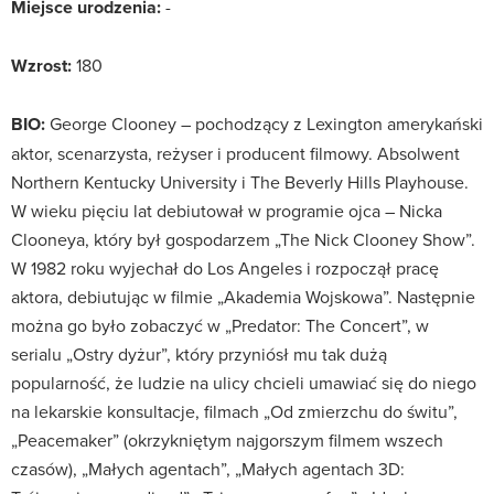
Miejsce urodzenia:
-
Wzrost:
180
BIO:
George Clooney – pochodzący z Lexington amerykański
aktor, scenarzysta, reżyser i producent filmowy. Absolwent
Northern Kentucky University i The Beverly Hills Playhouse.
W wieku pięciu lat debiutował w programie ojca – Nicka
Clooneya, który był gospodarzem „The Nick Clooney Show”.
W 1982 roku wyjechał do Los Angeles i rozpoczął pracę
aktora, debiutując w filmie „Akademia Wojskowa”. Następnie
można go było zobaczyć w „Predator: The Concert”, w
serialu „Ostry dyżur”, który przyniósł mu tak dużą
popularność, że ludzie na ulicy chcieli umawiać się do niego
na lekarskie konsultacje, filmach „Od zmierzchu do świtu”,
„Peacemaker” (okrzykniętym najgorszym filmem wszech
czasów), „Małych agentach”, „Małych agentach 3D: