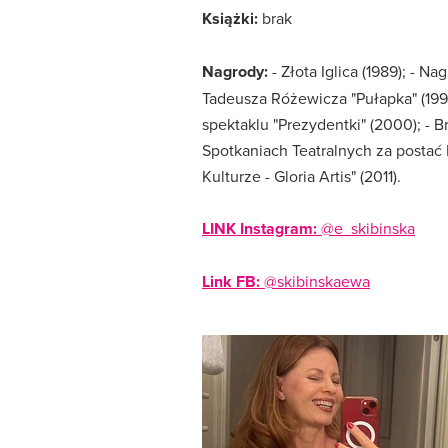
Książki:
brak
Nagrody:
- Złota Iglica (1989); - 
Tadeusza Różewicza "Pułapka" (1993)
spektaklu "Prezydentki" (2000); - B
Spotkaniach Teatralnych za postać I
Kulturze - Gloria Artis" (2011).
LINK Instagram:
@e_skibinska
Link FB:
@skibinskaewa