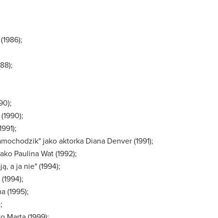
(1986);
88);
90);
 (1990);
1991);
mochodzik" jako aktorka Diana Denver (1991);
jako Paulina Wat (1992);
, a ja nie" (1994);
 (1994);
a (1995);
;
o Marta (1999);