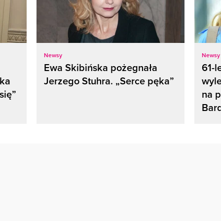
Newsy
Newsy
Ewa Skibińska pożegnała
61-l
nka
Jerzego Stuhra. „Serce pęka”
wyle
się”
na p
Bard