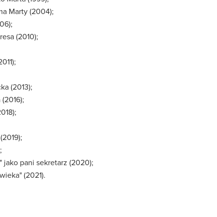
a Marty (2004);
06);
resa (2010);
011);
ka (2013);
(2016);
2018);
 (2019);
;
 jako pani sekretarz (2020);
wieka" (2021).