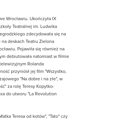
u we Wrocławiu. Ukończyła IX
zkoły Teatralnej im. Ludwika
rzegrodzkiego zdecydowała się na
ce na deskach Teatru Zielona
ocławiu. Pojawiła się również na
m debiutowała natomiast w filmie
e telewizyjnym Rolanda
ość przyniósł jej film "Wszystko,
zajowego "Na dobre i na złe", w
ść" za rolę Teresy Kopytko-
xa do utworu "La Revolution
 "Matka Teresa od kotów", "Tato" czy