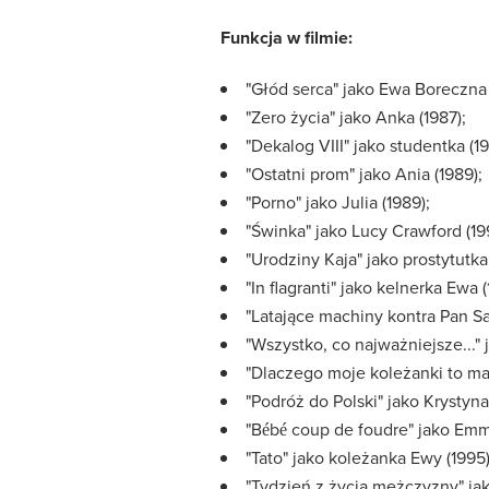
Funkcja w filmie:
"Głód serca" jako Ewa Boreczna 
"Zero życia" jako Anka (1987);
"Dekalog VIII" jako studentka (19
"Ostatni prom" jako Ania (1989);
"Porno" jako Julia (1989);
"Świnka" jako Lucy Crawford (19
"Urodziny Kaja" jako prostytutka
"In flagranti" jako kelnerka Ewa (
"Latające machiny kontra Pan Sa
"Wszystko, co najważniejsze..." 
"Dlaczego moje koleżanki to mają
"Podróż do Polski" jako Krystyna
"Bébé coup de foudre" jako Emm
"Tato" jako koleżanka Ewy (1995)
"Tydzień z życia mężczyzny" jak