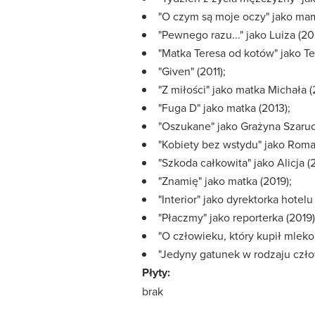
"O czym są moje oczy" jako mam
"Pewnego razu..." jako Luiza (20
"Matka Teresa od kotów" jako Te
"Given" (2011);
"Z miłości" jako matka Michała (2
"Fuga D" jako matka (2013);
"Oszukane" jako Grażyna Szaruc
"Kobiety bez wstydu" jako Roma 
"Szkoda całkowita" jako Alicja (
"Znamię" jako matka (2019);
"Interior" jako dyrektorka hotelu
"Płaczmy" jako reporterka (2019)
"O człowieku, który kupił mleko"
"Jedyny gatunek w rodzaju czło
Płyty:
brak