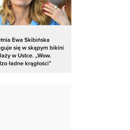
etnia Ewa Skibińska
guje się w skąpym bikini
laży w Ustce. „Wow.
zo ładne krągłości”