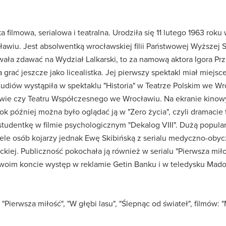
a filmowa, serialowa i teatralna. Urodziła się 11 lutego 1963 rok
wiu. Jest absolwentką wrocławskiej filii Państwowej Wyższej S
ała zdawać na Wydział Lalkarski, to za namową aktora Igora P
 grać jeszcze jako licealistka. Jej pierwszy spektakl miał miejs
tudiów wystąpiła w spektaklu "Historia" w Teatrze Polskim we Wr
wie czy Teatru Współczesnego we Wrocławiu. Na ekranie kinowy
k później można było oglądać ją w "Zero życia", czyli dramaci
tudentkę w filmie psychologicznym "Dekalog VIII". Dużą popularn
Wiele osób kojarzy jednak Ewę Skibińską z serialu medyczno-obyc
ckiej. Publiczność pokochała ją również w serialu "Pierwsza miło
woim koncie występ w reklamie Getin Banku i w teledysku Mado
", "Pierwsza miłość", "W głębi lasu", "Ślepnąc od świateł", filmów: