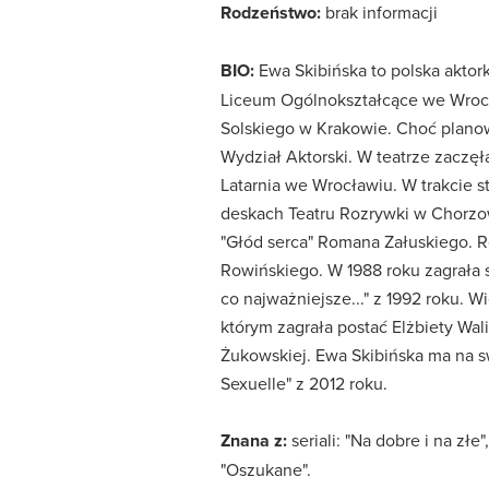
Rodzeństwo:
brak informacji
BIO:
Ewa Skibińska to polska aktork
Liceum Ogólnokształcące we Wrocła
Solskiego w Krakowie. Choć planow
Wydział Aktorski. W teatrze zaczęła
Latarnia we Wrocławiu. W trakcie s
deskach Teatru Rozrywki w Chorzo
"Głód serca" Romana Załuskiego. Ro
Rowińskiego. W 1988 roku zagrała s
co najważniejsze..." z 1992 roku. 
którym zagrała postać Elżbiety Wali
Żukowskiej. Ewa Skibińska ma na s
Sexuelle" z 2012 roku.
Znana z:
seriali: "Na dobre i na złe
"Oszukane".