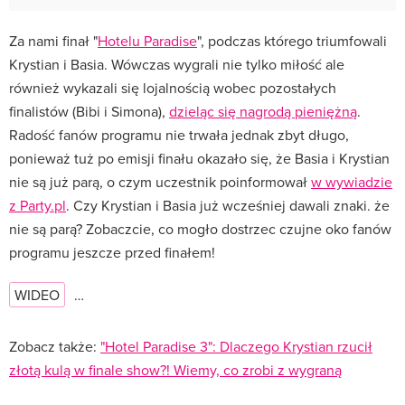
Za nami finał "
Hotelu Paradise
", podczas którego triumfowali
Krystian i Basia. Wówczas wygrali nie tylko miłość ale
również wykazali się lojalnością wobec pozostałych
finalistów (Bibi i Simona),
dzieląc się nagrodą pieniężną
.
Radość fanów programu nie trwała jednak zbyt długo,
ponieważ tuż po emisji finału okazało się, że Basia i Krystian
nie są już parą, o czym uczestnik poinformował
w wywiadzie
z Party.pl
. Czy Krystian i Basia już wcześniej dawali znaki. że
nie są parą? Zobaczcie, co mogło dostrzec czujne oko fanów
programu jeszcze przed finałem!
WIDEO
…
Zobacz także:
"Hotel Paradise 3": Dlaczego Krystian rzucił
złotą kulą w finale show?! Wiemy, co zrobi z wygraną