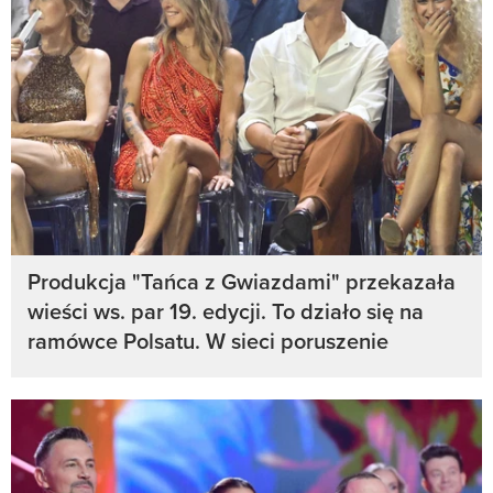
Produkcja "Tańca z Gwiazdami" przekazała
wieści ws. par 19. edycji. To działo się na
ramówce Polsatu. W sieci poruszenie