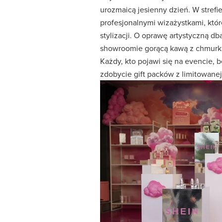
urozmaicą jesienny dzień. W strefi
profesjonalnymi wizażystkami, któ
stylizacji. O oprawę artystyczną db
showroomie gorącą kawą z chmurką.
Każdy, kto pojawi się na evencie, 
zdobycie gift packów z limitowanej