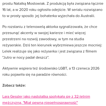
prostu Natalką Mostowiak. Z produkcją była związana łącznie
16 lat, a w 2020 roku ogłosiła odejście. W serialu rozwiązano
to w prosty sposób: jej bohaterka wyjechała do Australii.
Po rozstaniu z telenowelą aktorka sygnalizowała, że chce
przesunąć akcenty w swojej karierze i mieć więcej
przestrzeni na rozwój zawodowy, w tym na studia
reżyserskie. Dziś ten kierunek wybrzmiewa jeszcze mocniej:
Lelek realizuje się jako reżyserka i jest związana z filmem
"Jutro w nocy padał deszcz".
Aktywnie wspiera też środowisko LGBT, a 13 czerwca 2026
roku pojawiła się na paradzie równości.
Zobacz także:
Lara Gessler jako nastolatka spotykała się z 32-letnim
mężczyzną. "Miał pewną niepełnosprawność"