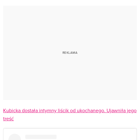
Kubicka dostała intymny liścik od ukochanego. Ujawniła jego
treść