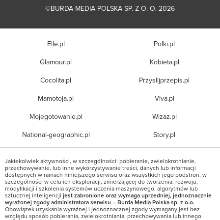
©BURDA MEDIA POLSKA SP. Z O. O. 2026
Elle.pl
Polki.pl
Glamour.pl
Kobieta.pl
Cocolita.pl
Przyslijprzepis.pl
Mamotoja.pl
Viva.pl
Mojegotowanie.pl
Wizaz.pl
National-geographic.pl
Story.pl
Jakiekolwiek aktywności, w szczególności: pobieranie, zwielokrotnianie,
przechowywanie, lub inne wykorzystywanie treści, danych lub informacji
dostępnych w ramach niniejszego serwisu oraz wszystkich jego podstron, w
szczególności w celu ich eksploracji, zmierzającej do tworzenia, rozwoju,
modyfikacji i szkolenia systemów uczenia maszynowego, algorytmów lub
sztucznej inteligencji
jest zabronione oraz wymaga uprzedniej, jednoznacznie
wyrażonej zgody administratora serwisu – Burda Media Polska sp. z o.o.
Obowiązek uzyskania wyraźnej i jednoznacznej zgody wymagany jest bez
względu sposób pobierania, zwielokrotniania, przechowywania lub innego