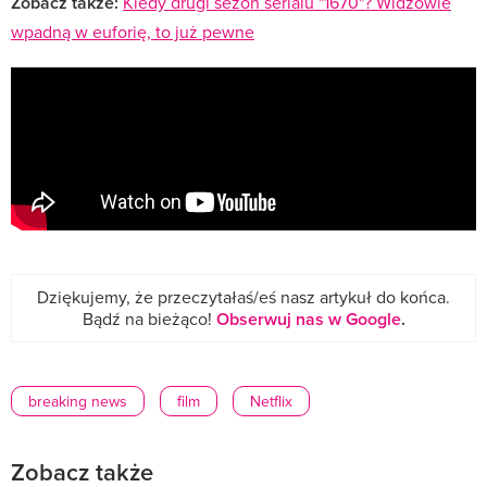
Zobacz także:
Kiedy drugi sezon serialu "1670"? Widzowie
wpadną w euforię, to już pewne
Dziękujemy, że przeczytałaś/eś nasz artykuł do końca.
Bądź na bieżąco!
Obserwuj nas w Google
.
breaking news
film
Netflix
Zobacz także