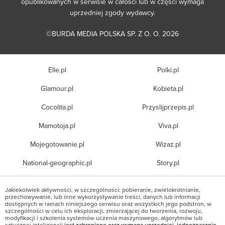
opublikowanych w serwisie w całości lub w części wymaga
uprzedniej zgody wydawcy.
©BURDA MEDIA POLSKA SP. Z O. O. 2026
Elle.pl
Polki.pl
Glamour.pl
Kobieta.pl
Cocolita.pl
Przyslijprzepis.pl
Mamotoja.pl
Viva.pl
Mojegotowanie.pl
Wizaz.pl
National-geographic.pl
Story.pl
Jakiekolwiek aktywności, w szczególności: pobieranie, zwielokrotnianie,
przechowywanie, lub inne wykorzystywanie treści, danych lub informacji
dostępnych w ramach niniejszego serwisu oraz wszystkich jego podstron, w
szczególności w celu ich eksploracji, zmierzającej do tworzenia, rozwoju,
modyfikacji i szkolenia systemów uczenia maszynowego, algorytmów lub
sztucznej inteligencji
jest zabronione oraz wymaga uprzedniej, jednoznacznie