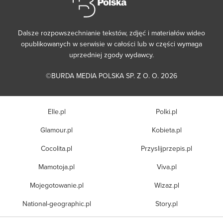
Dalsze rozpowszechnianie tekstów, zdjęć i materiałów wideo
opublikowanych w serwisie w całości lub w części wymaga
uprzedniej zgody wydawcy.
©BURDA MEDIA POLSKA SP. Z O. O. 2026
Elle.pl
Polki.pl
Glamour.pl
Kobieta.pl
Cocolita.pl
Przyslijprzepis.pl
Mamotoja.pl
Viva.pl
Mojegotowanie.pl
Wizaz.pl
National-geographic.pl
Story.pl