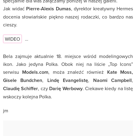
specjalnie dla was załączamy poniżej w naszej galerii.
Jak widać
Pierre-Alexis Dumas
, dyrektor kreatywny Hermes
docenia słowiańskie piękno naszej rodaczki, co bardzo nas
cieszy.
WIDEO
…
Bela zajmuje aktualnie 18. miejsce wśród modelingowych
ikon. Jako jedyna Polka. Obok niej na liście „Top Icons”
serwisu
Models.com
, moża znaleźć również
Kate Moss,
Gisele Bundchen
,
Lindę Evangelistę
,
Naomi Campbell
,
Claudię Schiffer
, czy
Darię Werbowy
. Ciekawe kiedy na listę
wskoczy kolejna Polka.
jm