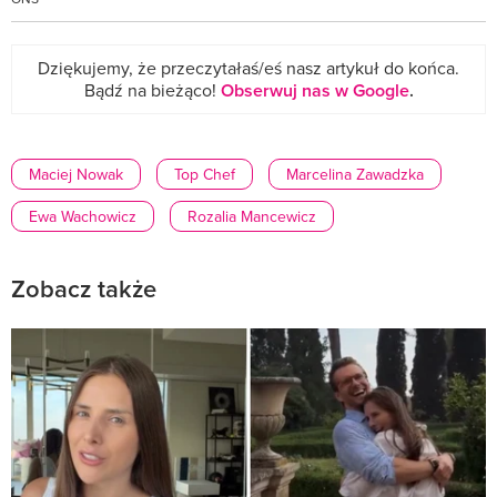
Dziękujemy, że przeczytałaś/eś nasz artykuł do końca.
Bądź na bieżąco!
Obserwuj nas w Google
.
Maciej Nowak
Top Chef
Marcelina Zawadzka
Ewa Wachowicz
Rozalia Mancewicz
Zobacz także