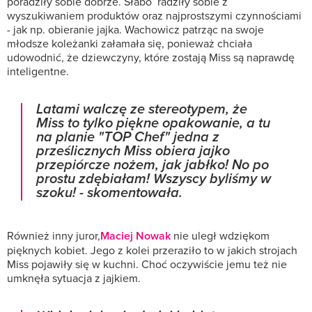
poradziły sobie dobrze. Słabo radziły sobie z
wyszukiwaniem produktów oraz najprostszymi czynnościami
- jak np. obieranie jajka. Wachowicz patrząc na swoje
młodsze koleżanki załamała się, ponieważ chciała
udowodnić, że dziewczyny, które zostają Miss są naprawdę
inteligentne.
Latami walczę ze stereotypem, że
Miss to tylko piękne opakowanie, a tu
na planie "TOP Chef" jedna z
prześlicznych Miss obiera jajko
przepiórcze nożem, jak jabłko! No po
prostu zdębiałam! Wszyscy byliśmy w
szoku!
- skomentowała.
Również inny juror,
Maciej Nowak
nie uległ wdziękom
pięknych kobiet. Jego z kolei przeraziło to w jakich strojach
Miss pojawiły się w kuchni. Choć oczywiście jemu też nie
umknęła sytuacja z jajkiem.