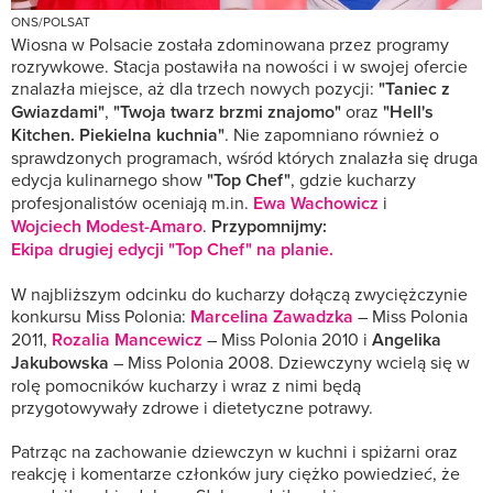
ONS/POLSAT
Wiosna w Polsacie została zdominowana przez programy
rozrywkowe. Stacja postawiła na nowości i w swojej ofercie
znalazła miejsce, aż dla trzech nowych pozycji:
"Taniec z
Gwiazdami"
,
"Twoja twarz brzmi znajomo"
oraz
"Hell's
Kitchen. Piekielna kuchnia"
. Nie zapomniano również o
sprawdzonych programach, wśród których znalazła się druga
edycja kulinarnego show
"Top Chef"
, gdzie kucharzy
profesjonalistów oceniają m.in.
Ewa Wachowicz
i
Wojciech Modest-Amaro
.
Przypomnijmy:
Ekipa drugiej edycji "Top Chef" na planie.
W najbliższym odcinku do kucharzy dołączą zwyciężczynie
konkursu Miss Polonia:
Marcelina Zawadzka
– Miss Polonia
2011,
Rozalia Mancewicz
– Miss Polonia 2010 i
Angelika
Jakubowska
– Miss Polonia 2008. Dziewczyny wcielą się w
rolę pomocników kucharzy i wraz z nimi będą
przygotowywały zdrowe i dietetyczne potrawy.
Patrząc na zachowanie dziewczyn w kuchni i spiżarni oraz
reakcję i komentarze członków jury ciężko powiedzieć, że