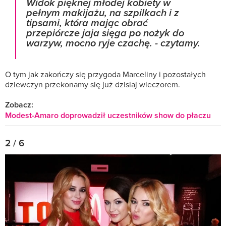
Widok pięknej młodej kobiety w
pełnym makijażu, na szpilkach i z
tipsami, która mając obrać
przepiórcze jaja sięga po nożyk do
warzyw, mocno ryje czachę.
- czytamy.
O tym jak zakończy się przygoda Marceliny i pozostałych
dziewczyn przekonamy się już dzisiaj wieczorem.
Zobacz:
Modest-Amaro doprowadził uczestników show do płaczu
2 / 6