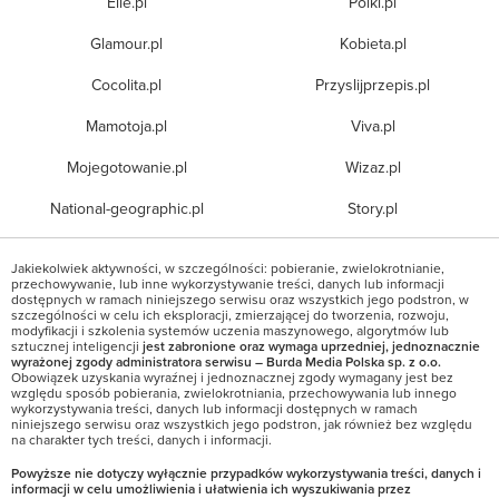
Elle.pl
Polki.pl
Glamour.pl
Kobieta.pl
Cocolita.pl
Przyslijprzepis.pl
Mamotoja.pl
Viva.pl
Mojegotowanie.pl
Wizaz.pl
National-geographic.pl
Story.pl
Jakiekolwiek aktywności, w szczególności: pobieranie, zwielokrotnianie,
przechowywanie, lub inne wykorzystywanie treści, danych lub informacji
dostępnych w ramach niniejszego serwisu oraz wszystkich jego podstron, w
szczególności w celu ich eksploracji, zmierzającej do tworzenia, rozwoju,
modyfikacji i szkolenia systemów uczenia maszynowego, algorytmów lub
sztucznej inteligencji
jest zabronione oraz wymaga uprzedniej, jednoznacznie
wyrażonej zgody administratora serwisu – Burda Media Polska sp. z o.o.
Obowiązek uzyskania wyraźnej i jednoznacznej zgody wymagany jest bez
względu sposób pobierania, zwielokrotniania, przechowywania lub innego
wykorzystywania treści, danych lub informacji dostępnych w ramach
niniejszego serwisu oraz wszystkich jego podstron, jak również bez względu
na charakter tych treści, danych i informacji.
Powyższe nie dotyczy wyłącznie przypadków wykorzystywania treści, danych i
informacji w celu umożliwienia i ułatwienia ich wyszukiwania przez