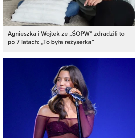
Agnieszka i Wojtek ze „ŚOPW” zdradzili to
po 7 latach: „To była reżyserka”