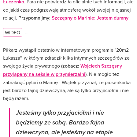
Łuczenko
. Para nie potwierdziła oficjalnie tych informacji, ale
co jakiś czas podgrzewają atmosferę wokół swojej niejasnej
relacji.
Przypomnijmy:
Szczęsny o Marinie: Jestem dumny
WIDEO
…
Piłkarz wystąpił ostatnio w internetowym programie "20m2
Łukasza", w którym zdradził kilka intymnych szczegółów ze
swojego życia prywatnego
(zobacz:
Wojciech Szczęsny
przyłapany na seksie w przymierzalni
)
. Nie mogło też
zabraknąć pytań o Marinę - Wojtek przyznał, że piosenkarka
jest bardzo fajną dziewczyną, ale są tylko przyjaciółmi i nie
będą razem.
Jesteśmy tylko przyjaciółmi i nie
będziemy ze sobą. Bardzo fajna
dziewczyna, ale jesteśmy na etapie