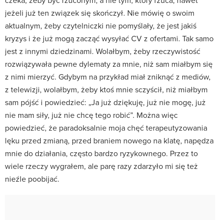
jeżeli już ten związek się skończył. Nie mówię o swoim
aktualnym, żeby czytelniczki nie pomyślały, że jest jakiś
kryzys i że już mogą zacząć wysyłać CV z ofertami. Tak samo
jest z innymi dziedzinami. Wolałbym, żeby rzeczywistość
rozwiązywała pewne dylematy za mnie, niż sam miałbym się
z nimi mierzyć. Gdybym na przykład miał zniknąć z mediów,
z telewizji, wolałbym, żeby ktoś mnie sczyścił, niż miałbym
sam pójść i powiedzieć: „Ja już dziękuję, już nie mogę, już
nie mam siły, już nie chcę tego robić”. Można więc
powiedzieć, że paradoksalnie moja chęć terapeutyzowania
lęku przed zmianą, przed braniem nowego na klatę, napędza
mnie do działania, często bardzo ryzykownego. Przez to
wiele rzeczy wygrałem, ale parę razy zdarzyło mi się też
nieźle poobijać.