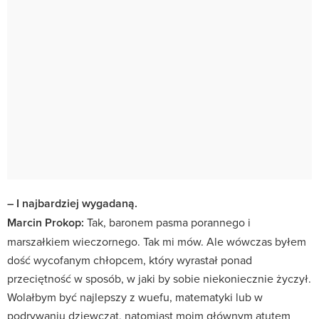
– I najbardziej wygadaną.
Marcin Prokop:
Tak, baronem pasma porannego i
marszałkiem wieczornego. Tak mi mów. Ale wówczas byłem
dość wycofanym chłopcem, który wyrastał ponad
przeciętność w sposób, w jaki by sobie niekoniecznie życzył.
Wolałbym być najlepszy z wuefu, matematyki lub w
podrywaniu dziewcząt, natomiast moim głównym atutem