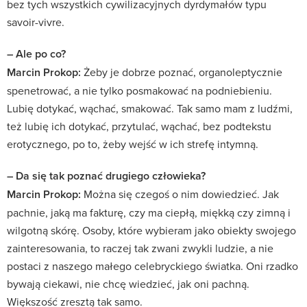
bez tych wszystkich cywilizacyjnych dyrdymałów typu
savoir-vivre.
– Ale po co?
Marcin Prokop:
Żeby je dobrze poznać, organoleptycznie
spenetrować, a nie tylko posmakować na podniebieniu.
Lubię dotykać, wąchać, smakować. Tak samo mam z ludźmi,
też lubię ich dotykać, przytulać, wąchać, bez podtekstu
erotycznego, po to, żeby wejść w ich strefę intymną.
– Da się tak poznać drugiego człowieka?
Marcin Prokop:
Można się czegoś o nim dowiedzieć. Jak
pachnie, jaką ma fakturę, czy ma ciepłą, miękką czy zimną i
wilgotną skórę. Osoby, które wybieram jako obiekty swojego
zainteresowania, to raczej tak zwani zwykli ludzie, a nie
postaci z naszego małego celebryckiego światka. Oni rzadko
bywają ciekawi, nie chcę wiedzieć, jak oni pachną.
Większość zresztą tak samo.