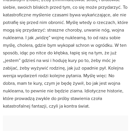
siebie, swoich bliskich przed tym, co się może przydarzyć. To
katastroficzne myślenie czasami bywa wykańczające, ale nie
potrafię się przed nim obronić. Myślę wtedy o rzeczach, które
mogą się przydarzyć: straszne choroby, urwanie nóg, wojna
nuklearna. I jak „widzę” wojnę nuklearną, to od razu sobie
myślę, cholera, gdzie bym wykopał schron w ogródku. W ten
sposób, idąc po nitce do kłębka, łapię się na tym, że już
„jestem” gdzieś na wsi i hoduję kury po to, żeby móc je
zabijać, żeby wyżywić rodzinę, jak już opadnie pył. Kolejna
wersja wydarzeń rodzi kolejne pytania. Myślę więc: No
dobra, mam te kury, czym je będę żywił, bo jak jest wojna
nuklearna, to pewnie nie będzie ziarna. Idiotyczne historie,
które prowadzą zwykle do próby stawienia czoła
katastrofalnej fantazji, czyli ja kontra świat.