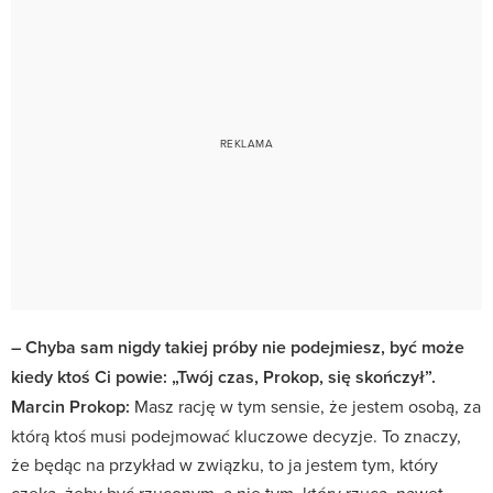
– Chyba sam nigdy takiej próby nie podejmiesz, być może
kiedy ktoś Ci powie: „Twój czas, Prokop, się skończył”.
Marcin Prokop:
Masz rację w tym sensie, że jestem osobą, za
którą ktoś musi podejmować kluczowe decyzje. To znaczy,
że będąc na przykład w związku, to ja jestem tym, który
czeka, żeby być rzuconym, a nie tym, który rzuca, nawet