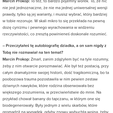
Marcin Prokop:
To też, to bardzo pojemny worek. To, że nic
nie jest jednoznaczne, że nie ma jednej uniwersalnej wersji
prawdy, tylko są jej warianty, i musisz wybrać, który bardziej
w tobie rezonuje. W skali mikro to się przekłada na pewną
dozę cynizmu i pewnego wyrachowania w widzeniu
rzeczywistości, co zresztą powinieneś doskonale rozumieć.
– Przeczytałeś tę autobiografię dziadka, a on sam nigdy z
Tobą nie rozmawiał na ten temat?
Marcin Prokop:
Zmarł, zanim zdążyłem być na tyle rozumny,
żeby z nim otwarcie porozmawiać. Ale był też postacią, przy
całym dramatyzmie swojej historii, dość tragikomiczną, bo ta
poobozowa trauma pozostawiła w nim pewien zestaw
dziwnych nawyków, które rodzina obserwowała bez
większego zrozumienia, w przeciwieństwie do mnie. Na
przykład chował banany do tapczanu, w którym one się
biodegenerowały. Były jednym z wielu skarbów, które
gromadził na wypadek, gdyby znowu wybuchła wojna, żeby