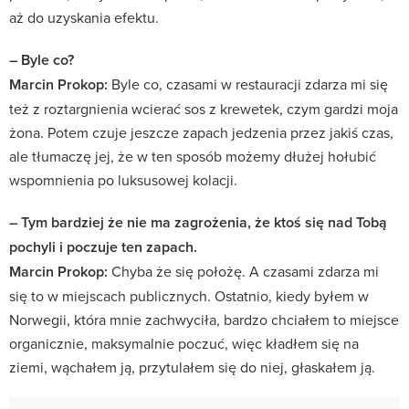
aż do uzyskania efektu.
– Byle co?
Marcin Prokop:
Byle co, czasami w restauracji zdarza mi się
też z roztargnienia wcierać sos z krewetek, czym gardzi moja
żona. Potem czuje jeszcze zapach jedzenia przez jakiś czas,
ale tłumaczę jej, że w ten sposób możemy dłużej hołubić
wspomnienia po luksusowej kolacji.
– Tym bardziej że nie ma zagrożenia, że ktoś się nad Tobą
pochyli i poczuje ten zapach.
Marcin Prokop:
Chyba że się położę. A czasami zdarza mi
się to w miejscach publicznych. Ostatnio, kiedy byłem w
Norwegii, która mnie zachwyciła, bardzo chciałem to miejsce
organicznie, maksymalnie poczuć, więc kładłem się na
ziemi, wąchałem ją, przytulałem się do niej, głaskałem ją.