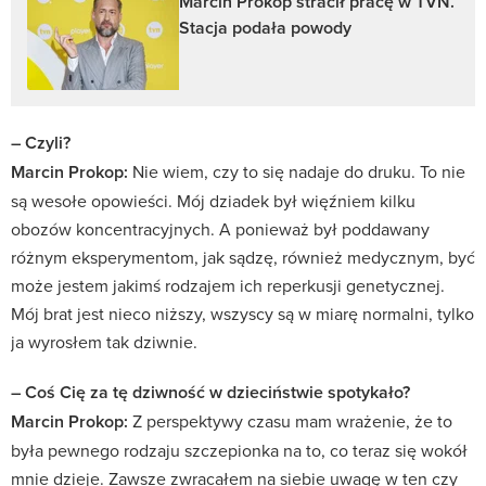
Marcin Prokop stracił pracę w TVN.
Stacja podała powody
– Czyli?
Marcin Prokop:
Nie wiem, czy to się nadaje do druku. To nie
są wesołe opowieści. Mój dziadek był więźniem kilku
obozów koncentracyjnych. A ponieważ był poddawany
różnym eksperymentom, jak sądzę, również medycznym, być
może jestem jakimś rodzajem ich reperkusji genetycznej.
Mój brat jest nieco niższy, wszyscy są w miarę normalni, tylko
ja wyrosłem tak dziwnie.
– Coś Cię za tę dziwność w dzieciństwie spotykało?
Marcin Prokop:
Z perspektywy czasu mam wrażenie, że to
była pewnego rodzaju szczepionka na to, co teraz się wokół
mnie dzieje. Zawsze zwracałem na siebie uwagę w ten czy