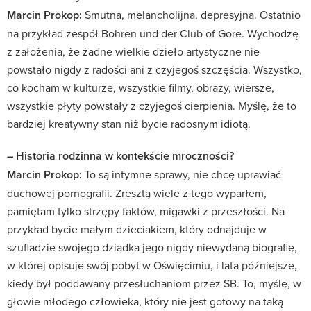
Marcin Prokop:
Smutna, melancholijna, depresyjna. Ostatnio
na przykład zespół Bohren und der Club of Gore. Wychodzę
z założenia, że żadne wielkie dzieło artystyczne nie
powstało nigdy z radości ani z czyjegoś szczęścia. Wszystko,
co kocham w kulturze, wszystkie filmy, obrazy, wiersze,
wszystkie płyty powstały z czyjegoś cierpienia. Myślę, że to
bardziej kreatywny stan niż bycie radosnym idiotą.
– Historia rodzinna w kontekście mroczności?
Marcin Prokop:
To są intymne sprawy, nie chcę uprawiać
duchowej pornografii. Zresztą wiele z tego wyparłem,
pamiętam tylko strzępy faktów, migawki z przeszłości. Na
przykład bycie małym dzieciakiem, który odnajduje w
szufladzie swojego dziadka jego nigdy niewydaną biografię,
w której opisuje swój pobyt w Oświęcimiu, i lata późniejsze,
kiedy był poddawany przesłuchaniom przez SB. To, myślę, w
głowie młodego człowieka, który nie jest gotowy na taką