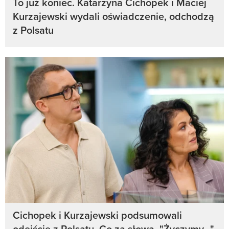
To już koniec. Katarzyna Cichopek i Maciej
Kurzajewski wydali oświadczenie, odchodzą
z Polsatu
Cichopek i Kurzajewski podsumowali
odejście z Polsatu. Co za słowa. "Życzymy..."