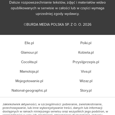
Dalsze rozpowszechnianie tekstów, zdjęć i materiałów wideo
opublikowanych w serwisie w całości lub w części wymaga
uprzedniej zgody wydawcy.
©BURDA MEDIA POLSKA SP. Z O. O. 2026
Elle.pl
Polki.pl
Glamour.pl
Kobieta.pl
Cocolita.pl
Przyslijprzepis.pl
Mamotoja.pl
Viva.pl
Mojegotowanie.pl
Wizaz.pl
National-geographic.pl
Story.pl
Jakiekolwiek aktywności, w szczególności: pobieranie, zwielokrotnianie,
przechowywanie, lub inne wykorzystywanie treści, danych lub informacji
dostępnych w ramach niniejszego serwisu oraz wszystkich jego podstron, w
szczególności w celu ich eksploracji, zmierzającej do tworzenia, rozwoju,