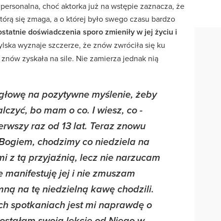
i personalna, choć aktorka już na wstępie zaznacza, że
tórą się zmaga, a o której było swego czasu bardzo
statnie doświadczenia sporo zmieniły w jej życiu i
ylska wyznaje szczerze, że znów zwróciła się ku
a znów zyskała na sile. Nie zamierza jednak nią
głowę na pozytywne myślenie, żeby
alczyć, bo mam o co. I wiesz, co -
rwszy raz od 13 lat. Teraz znowu
Bogiem, chodzimy co niedziela na
 z tą przyjaźnią, lecz nie narzucam
e manifestuję jej i nie zmuszam
ną na tę niedzielną kawę chodzili.
ych spotkaniach jest mi naprawdę o