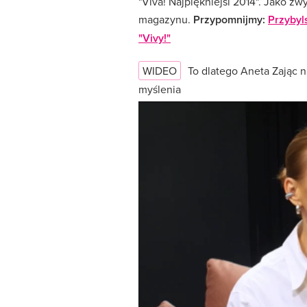
"Viva! Najpiękniejsi 2014". Jako z
magazynu.
Przypomnijmy:
Przybyl
"Vivy!"
WIDEO
To dlatego Aneta Zając n
myślenia