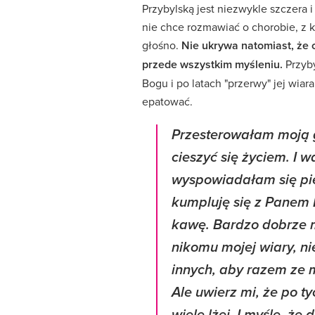
Przybylską jest niezwykle szczera 
nie chce rozmawiać o chorobie, z k
głośno.
Nie ukrywa natomiast, że o
przede wszystkim myśleniu.
Przyb
Bogu i po latach "przerwy" jej wiar
epatować.
Przesterowałam moją 
cieszyć się życiem. I w
wyspowiadałam się pie
kumpluję się z Panem 
kawę.
Bardzo dobrze mi
nikomu mojej wiary, ni
innych, aby razem ze m
Ale uwierz mi, że po t