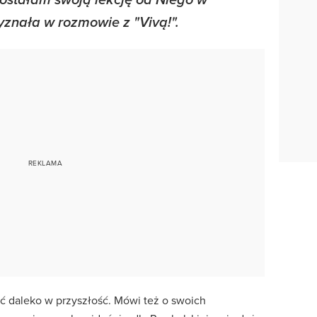
e dostałam swoją lekcję od Niego w
yznała w rozmowie z "Vivą!".
ć daleko w przyszłość. Mówi też o swoich