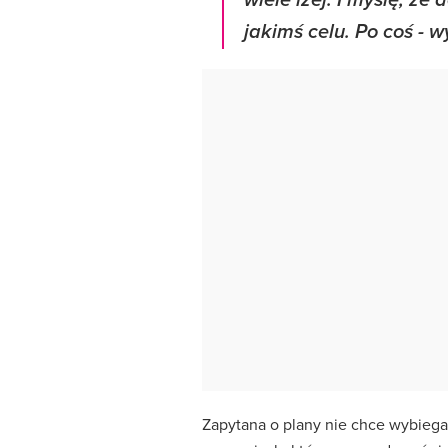
wiele lżej. I myślę, ż
jakimś celu. Po coś
- w
Zapytana o plany nie chce wybiega