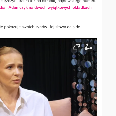
wyciężczyni trafiła też na okładkę najnowszego numeru
ska i Adamczyk na dwóch wyjątkowych okładkach
ie pokazuje swoich synów. Jej słowa dają do