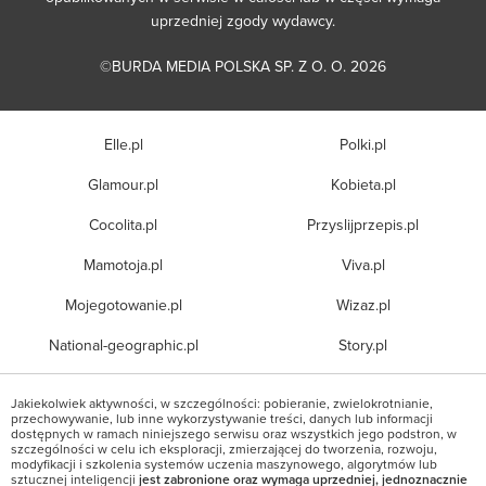
uprzedniej zgody wydawcy.
©BURDA MEDIA POLSKA SP. Z O. O. 2026
Elle.pl
Polki.pl
Glamour.pl
Kobieta.pl
Cocolita.pl
Przyslijprzepis.pl
Mamotoja.pl
Viva.pl
Mojegotowanie.pl
Wizaz.pl
National-geographic.pl
Story.pl
Jakiekolwiek aktywności, w szczególności: pobieranie, zwielokrotnianie,
przechowywanie, lub inne wykorzystywanie treści, danych lub informacji
dostępnych w ramach niniejszego serwisu oraz wszystkich jego podstron, w
szczególności w celu ich eksploracji, zmierzającej do tworzenia, rozwoju,
modyfikacji i szkolenia systemów uczenia maszynowego, algorytmów lub
sztucznej inteligencji
jest zabronione oraz wymaga uprzedniej, jednoznacznie