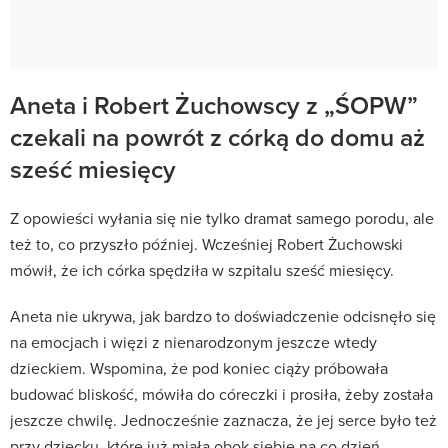
Aneta i Robert Żuchowscy z „ŚOPW”
czekali na powrót z córką do domu aż
sześć miesięcy
Z opowieści wyłania się nie tylko dramat samego porodu, ale
też to, co przyszło później. Wcześniej Robert Żuchowski
mówił, że ich córka spędziła w szpitalu sześć miesięcy.
Aneta nie ukrywa, jak bardzo to doświadczenie odcisnęło się
na emocjach i więzi z nienarodzonym jeszcze wtedy
dzieckiem. Wspomina, że pod koniec ciąży próbowała
budować bliskość, mówiła do córeczki i prosiła, żeby została
jeszcze chwilę. Jednocześnie zaznacza, że jej serce było też
przy dziecku, które już miała obok siebie na co dzień.