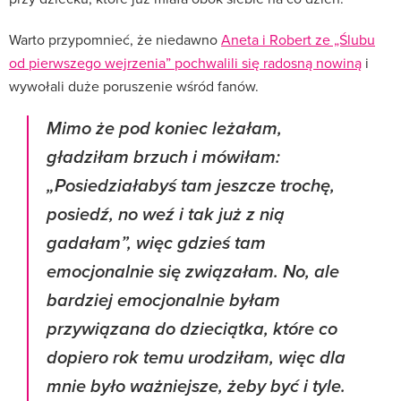
Warto przypomnieć, że niedawno
Aneta i Robert ze „Ślubu
od pierwszego wejrzenia” pochwalili się radosną nowiną
i
wywołali duże poruszenie wśród fanów.
Mimo że pod koniec leżałam,
gładziłam brzuch i mówiłam:
„Posiedziałabyś tam jeszcze trochę,
posiedź, no weź i tak już z nią
gadałam”, więc gdzieś tam
emocjonalnie się związałam. No, ale
bardziej emocjonalnie byłam
przywiązana do dzieciątka, które co
dopiero rok temu urodziłam, więc dla
mnie było ważniejsze, żeby być i tyle.