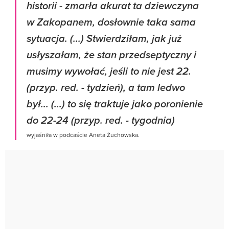
historii - zmarła akurat ta dziewczyna
w Zakopanem, dosłownie taka sama
sytuacja. (...) Stwierdziłam, jak już
usłyszałam, że stan przedseptyczny i
musimy wywołać, jeśli to nie jest 22.
(przyp. red. - tydzień), a tam ledwo
był... (...) to się traktuje jako poronienie
do 22-24 (przyp. red. - tygodnia)
wyjaśniła w podcaście Aneta Żuchowska.