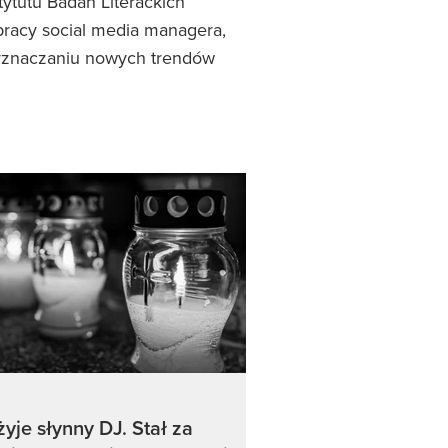
ytutu Badań Literackich
pracy social media managera,
 wyznaczaniu nowych trendów
żyje słynny DJ. Stał za