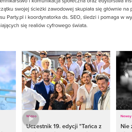
nnikarstwo i komunikacja społeczna oraz edytorstwa Inst
zątku swojej ścieżki zawodowej skupiała się głównie na 
su Party.pl i koordynatorka ds. SEO, śledzi i pomaga w
ających się realiów cyfrowego świata.
Wideo
Newsy
Uczestnik 19. edycji "Tańca z
Nie 