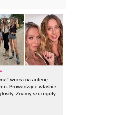
ow
rma" wraca na antenę
atu. Prowadzące właśnie
głosiły. Znamy szczegóły