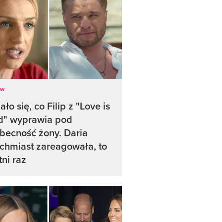
ow
ło się, co Filip z "Love is
d" wyprawia pod
becność żony. Daria
chmiast zareagowała, to
tni raz