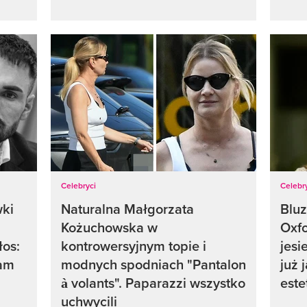
Celebryci
Celebr
wki
Naturalna Małgorzata
Bluz
Kożuchowska w
Oxf
łos:
kontrowersyjnym topie i
jesi
łam
modnych spodniach "Pantalon
już 
à volants". Paparazzi wszystko
este
uchwycili