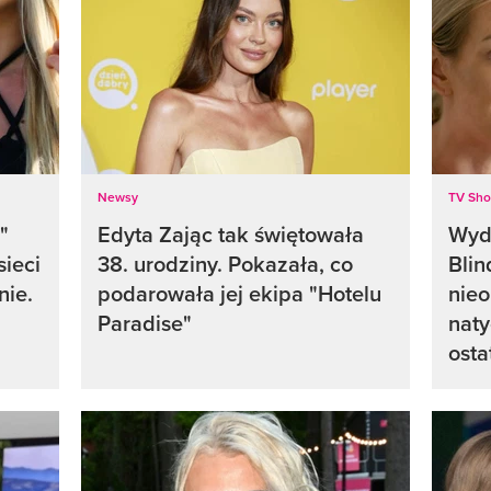
Newsy
TV Sh
"
Edyta Zając tak świętowała
Wyda
sieci
38. urodziny. Pokazała, co
Blin
nie.
podarowała jej ekipa "Hotelu
nieo
Paradise"
naty
osta