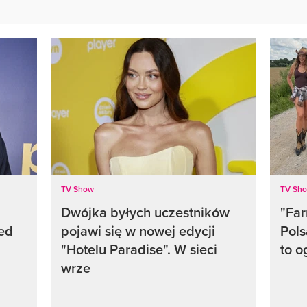
TV Show
TV Sh
Dwójka byłych uczestników
"Fa
ed
pojawi się w nowej edycji
Pols
"Hotelu Paradise". W sieci
to o
wrze