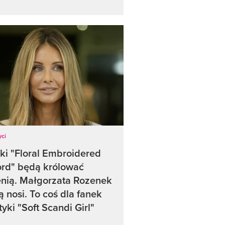
yci
ki "Floral Embroidered
ord" będą królować
enią. Małgorzata Rozenek
ją nosi. To coś dla fanek
tyki "Soft Scandi Girl"