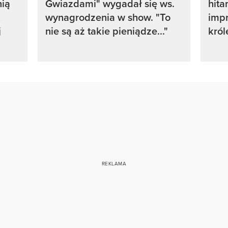
nią
Gwiazdami" wygadał się ws.
hit
wynagrodzenia w show. "To
imp
j
nie są aż takie pieniądze..."
król