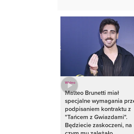
Wideo
Matteo Brunetti miał
specjalne wymagania prz
podpisaniem kontraktu z
"Tańcem z Gwiazdami".
Będziecie zaskoczeni, na
czym mu zależało